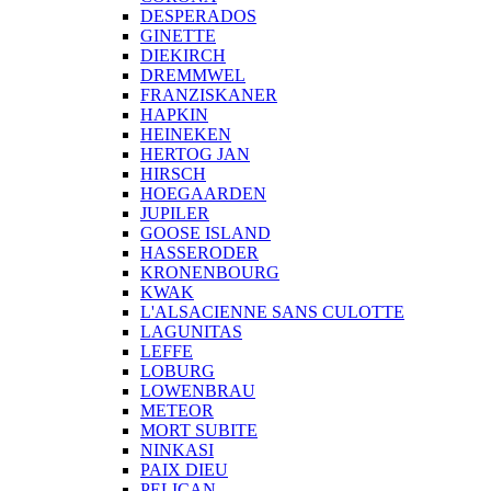
DESPERADOS
GINETTE
DIEKIRCH
DREMMWEL
FRANZISKANER
HAPKIN
HEINEKEN
HERTOG JAN
HIRSCH
HOEGAARDEN
JUPILER
GOOSE ISLAND
HASSERODER
KRONENBOURG
KWAK
L'ALSACIENNE SANS CULOTTE
LAGUNITAS
LEFFE
LOBURG
LOWENBRAU
METEOR
MORT SUBITE
NINKASI
PAIX DIEU
PELICAN