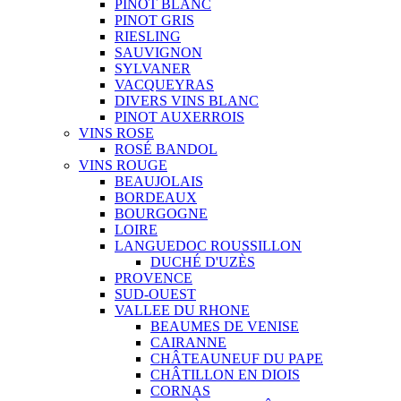
PINOT BLANC
PINOT GRIS
RIESLING
SAUVIGNON
SYLVANER
VACQUEYRAS
DIVERS VINS BLANC
PINOT AUXERROIS
VINS ROSE
ROSÉ BANDOL
VINS ROUGE
BEAUJOLAIS
BORDEAUX
BOURGOGNE
LOIRE
LANGUEDOC ROUSSILLON
DUCHÉ D'UZÈS
PROVENCE
SUD-OUEST
VALLEE DU RHONE
BEAUMES DE VENISE
CAIRANNE
CHÂTEAUNEUF DU PAPE
CHÂTILLON EN DIOIS
CORNAS