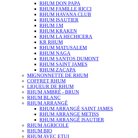
RHUM DON PAPA
RHUM FAMILLE RICCI
RHUM HAVANA CLUB
RHUM ISAUTIER
RHUM J.M
RHUM KRAKEN
RHUM LA HECHICERA
KR RHUM
RHUM MATUSALEM
RHUM NAGA
RHUM SANTOS DUMONT
RHUM SAINT JAMES
RHUM ZACAPA
MIGNONNETTE DE RHUM
COFFRET RHUM
LIQUEUR DE RHUM
RHUM AMBRÉ - BRUN
RHUM BLANC
RHUM ARRANGÉ
RHUM ARRANGÉ SAINT JAMES
RHUM ARRANGE METISS
RHUM ARRANGÉ ISAUTIER
RHUM AGRICOLE
RHUM BIO
RHUM AVEC ETUI