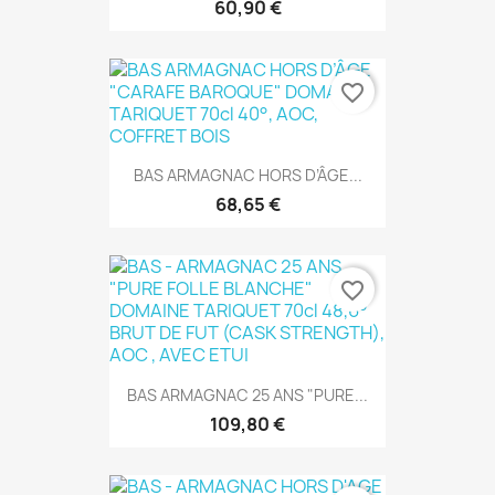
60,90 €
favorite_border
BAS ARMAGNAC HORS D’ÂGE...
68,65 €
favorite_border
BAS ARMAGNAC 25 ANS "PURE...
109,80 €