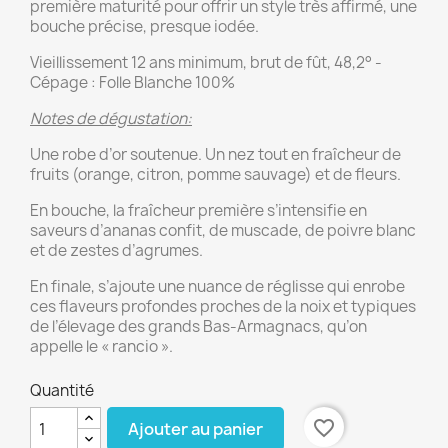
première maturité pour offrir un style très affirmé, une
bouche précise, presque iodée.
Vieillissement 12 ans minimum, brut de fût, 48,2° -
Cépage : Folle Blanche 100%
Notes de dégustation:
Une robe d’or soutenue. Un nez tout en fraîcheur de
fruits (orange, citron, pomme sauvage) et de fleurs.
En bouche, la fraîcheur première s’intensifie en
saveurs d’ananas confit, de muscade, de poivre blanc
et de zestes d’agrumes.
En finale, s’ajoute une nuance de réglisse qui enrobe
ces flaveurs profondes proches de la noix et typiques
de l’élevage des grands Bas-Armagnacs, qu’on
appelle le « rancio ».
Quantité
favorite_border
Ajouter au panier