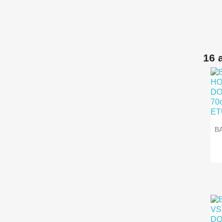
16 
B