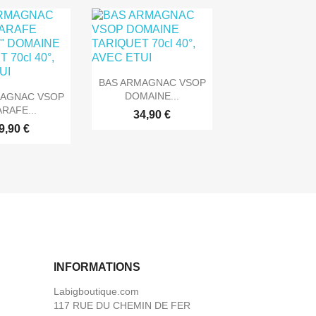

Aperçu rapide
BAS ARMAGNAC VSOP
rçu rapide
DOMAINE...
MAGNAC VSOP
ARAFE...
34,90 €
9,90 €
INFORMATIONS
Labigboutique.com
117 RUE DU CHEMIN DE FER