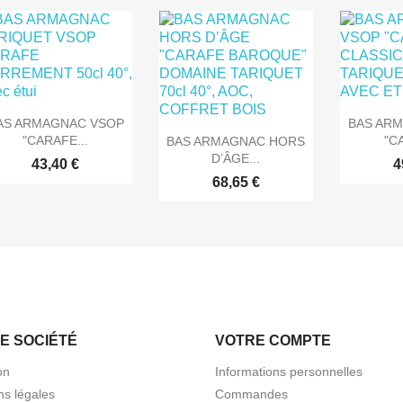


Aperçu rapide
Ape
AS ARMAGNAC VSOP
BAS AR

Aperçu rapide
"CARAFE...
"C
BAS ARMAGNAC HORS
D’ÂGE...
43,40 €
4
68,65 €
E SOCIÉTÉ
VOTRE COMPTE
on
Informations personnelles
ns légales
Commandes