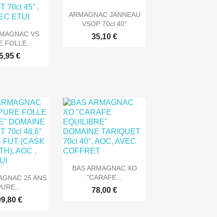

Aperçu rapide
ARMAGNAC JANNEAU
VSOP 70cl 40°
rçu rapide
RMAGNAC VS
35,10 €
E FOLLE...
5,95 €

Aperçu rapide
BAS ARMAGNAC XO
rçu rapide
"CARAFE...
AGNAC 25 ANS
PURE...
78,00 €
9,80 €