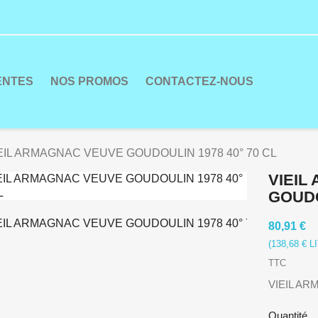
ENTES
NOS PROMOS
CONTACTEZ-NOUS
EIL ARMAGNAC VEUVE GOUDOULIN 1978 40° 70 CL
VIEIL
GOUDO
80,91 €
(138,68 € L
TTC
VIEIL AR
Quantité