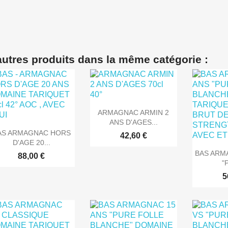
autres produits dans la même catégorie :

Aperçu rapide
ARMAGNAC ARMIN 2
ANS D'AGES...

Aperçu rapide
AS ARMAGNAC HORS
42,60 €
D'AGE 20...

Ape
BAS ARM
88,00 €
"
5