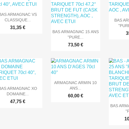

Aperçu rapide
BAS ARMAGNAC VS

Ape
CLASSIQUE...
BAS A
"PUR
31,35 €

Aperçu rapide
BAS ARMAGNAC 15 ANS
3
"PURE...
73,50 €

Aperçu rapide
ARMAGNAC ARMIN 10

Aperçu rapide
ANS...
BAS ARMAGNAC XO
DOMAINE...
60,00 €
47,75 €

Ape
BAS ARM
"
10