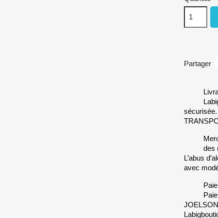
Partager
Livr
Labi
sécurisée
TRANSP
Merc
des 
L’abus d’a
avec modé
Paie
Paie
JOELSONO 
Labigbouti