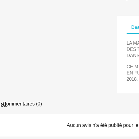
Des
LA M
DES 
DANS
CE M
EN F
2018.
Commentaires (0)
Aucun avis n'a été publié pour l