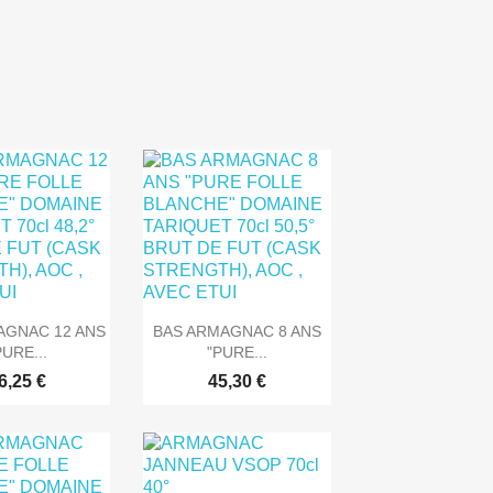

rçu rapide
Aperçu rapide
AGNAC 12 ANS
BAS ARMAGNAC 8 ANS
PURE...
"PURE...
6,25 €
45,30 €