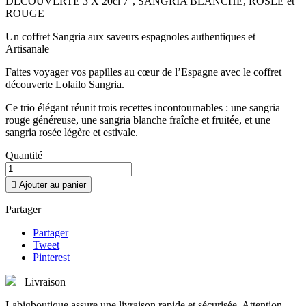
DECOUVERTE 3 X 20cl 7°, SANGRIA BLANCHE, ROSÉE et
ROUGE
Un coffret Sangria aux saveurs espagnoles authentiques et
Artisanale
Faites voyager vos papilles au cœur de l’Espagne avec le coffret
découverte Lolailo Sangria.
Ce trio élégant réunit trois recettes incontournables : une sangria
rouge généreuse, une sangria blanche fraîche et fruitée, et une
sangria rosée légère et estivale.
Quantité

Ajouter au panier
Partager
Partager
Tweet
Pinterest
Livraison
Labigboutique assure une livraison rapide et sécurisée. Attention