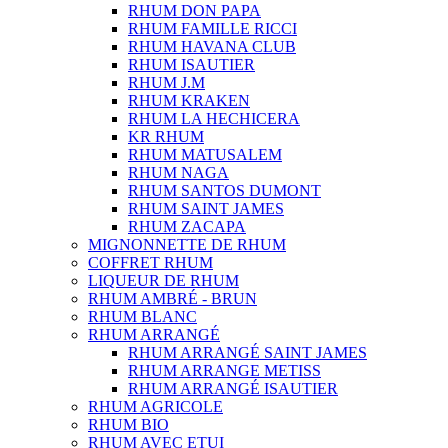
RHUM DON PAPA
RHUM FAMILLE RICCI
RHUM HAVANA CLUB
RHUM ISAUTIER
RHUM J.M
RHUM KRAKEN
RHUM LA HECHICERA
KR RHUM
RHUM MATUSALEM
RHUM NAGA
RHUM SANTOS DUMONT
RHUM SAINT JAMES
RHUM ZACAPA
MIGNONNETTE DE RHUM
COFFRET RHUM
LIQUEUR DE RHUM
RHUM AMBRÉ - BRUN
RHUM BLANC
RHUM ARRANGÉ
RHUM ARRANGÉ SAINT JAMES
RHUM ARRANGE METISS
RHUM ARRANGÉ ISAUTIER
RHUM AGRICOLE
RHUM BIO
RHUM AVEC ETUI