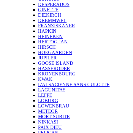
DESPERADOS
GINETTE
DIEKIRCH
DREMMWEL
FRANZISKANER
HAPKIN
HEINEKEN
HERTOG JAN
HIRSCH
HOEGAARDEN
JUPILER
GOOSE ISLAND
HASSERODER
KRONENBOURG
KWAK
L'ALSACIENNE SANS CULOTTE
LAGUNITAS
LEFFE
LOBURG
LOWENBRAU
METEOR
MORT SUBITE
NINKASI
PAIX DIEU
PELICAN