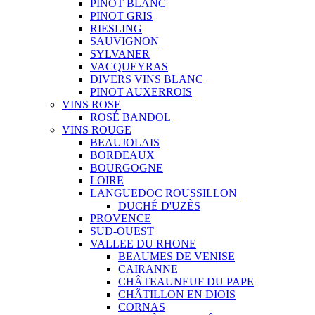
PINOT BLANC
PINOT GRIS
RIESLING
SAUVIGNON
SYLVANER
VACQUEYRAS
DIVERS VINS BLANC
PINOT AUXERROIS
VINS ROSE
ROSÉ BANDOL
VINS ROUGE
BEAUJOLAIS
BORDEAUX
BOURGOGNE
LOIRE
LANGUEDOC ROUSSILLON
DUCHÉ D'UZÈS
PROVENCE
SUD-OUEST
VALLEE DU RHONE
BEAUMES DE VENISE
CAIRANNE
CHÂTEAUNEUF DU PAPE
CHÂTILLON EN DIOIS
CORNAS