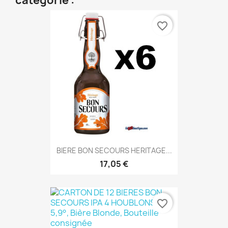
catégorie :
favorite_border
BIERE BON SECOURS HERITAGE...
17,05 €
favorite_border