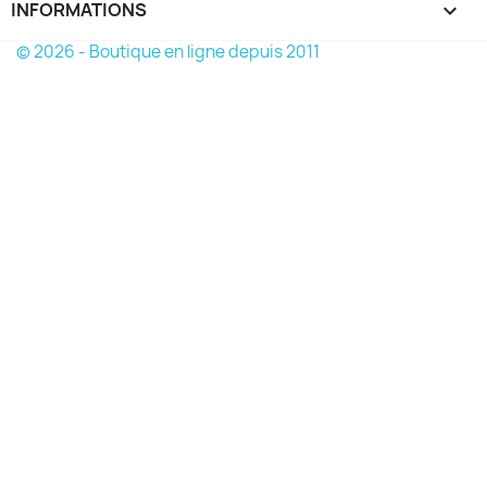
INFORMATIONS
keyboard_arrow_down
© 2026 - Boutique en ligne depuis 2011