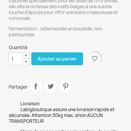
Élaborée spécialement pour les fêtes de fin d’année,
elle allie la richesse des malts belges à une subtile
touche d’épices pour offrir une bière chaleureuse et
conviviale.
Fermentation : refermentée en bouteille, non
pasteurisée.
Quantité
favorite_border
Ajouter au panier
Partager
Livraison
Labigboutique assure une livraison rapide et
sécurisée. Attention 30kg max, sinon AUCUN
TRANSPORTEUR