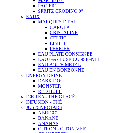
MARTINI 0°
PACIFIC
SPRITZ CRODINO 0°
EAUX
MARQUES D'EAU
CAROLA
CRISTALINE
CELTIC
LISBETH
PERRIER
EAU PLATE CONSIGNÉE
EAU GAZEUSE CONSIGNÉE
EAU BOITE METAL
EAU EN BONBONNE
ENERGY DRINK
DARK DOG
MONSTER
RED BULL
ICE TEA - THÉ GLACÉ
INFUSION - THÉ
JUS & NECTARS
ABRICOT
BANANE
ANANAS
CITRON - CITON VERT