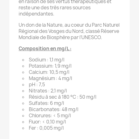
en raison de ses vertus thérapeutiques et
reste une des très rares sources
indépendantes.
Un don de la Nature, au coeur du Parc Naturel
Régional des Vosges du Nord, classé Réserve
Mondiale de Biosphère par l’UNESCO.
Composition en mg/L :
Sodium : 1,1 mg/l
Potassium: 1,9 mg/l
Calcium: 10,5 mg/l
Magnésium : 4 mg/l
pH : 7,5
Nitrates : 2,1 mg/l
Résidu à sec à 180 °C : 50 mg/l
Sulfates: 6 mg/l
Bicarbonates: 48 mg/l
Chlorures: < 5 mg/l
Fluor: < 0,10 mg/l
Fer : 0,005 mg/l