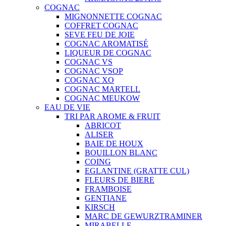
COGNAC
MIGNONNETTE COGNAC
COFFRET COGNAC
SEVE FEU DE JOIE
COGNAC AROMATISÉ
LIQUEUR DE COGNAC
COGNAC VS
COGNAC VSOP
COGNAC XO
COGNAC MARTELL
COGNAC MEUKOW
EAU DE VIE
TRI PAR AROME & FRUIT
ABRICOT
ALISER
BAIE DE HOUX
BOUILLON BLANC
COING
EGLANTINE (GRATTE CUL)
FLEURS DE BIERE
FRAMBOISE
GENTIANE
KIRSCH
MARC DE GEWURZTRAMINER
MIRABELLE