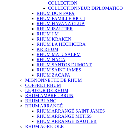
COLLECTION
COLLECTIONNEUR DIPLOMATICO
RHUM DON PAPA
RHUM FAMILLE RICCI
RHUM HAVANA CLUB
RHUM ISAUTIER
RHUM J.M
RHUM KRAKEN
RHUM LA HECHICERA
KR RHUM
RHUM MATUSALEM
RHUM NAGA
RHUM SANTOS DUMONT
RHUM SAINT JAMES
RHUM ZACAPA
MIGNONNETTE DE RHUM
COFFRET RHUM
LIQUEUR DE RHUM
RHUM AMBRÉ - BRUN
RHUM BLANC
RHUM ARRANGÉ
RHUM ARRANGÉ SAINT JAMES
RHUM ARRANGE METISS
RHUM ARRANGÉ ISAUTIER
RHUM AGRICOLE