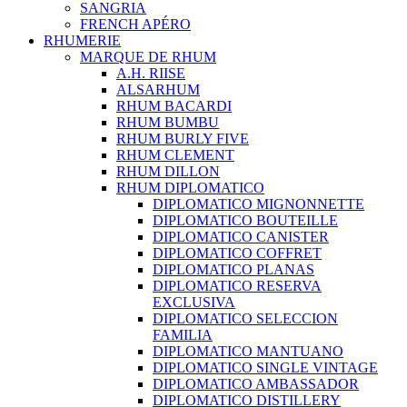
SANGRIA
FRENCH APÉRO
RHUMERIE
MARQUE DE RHUM
A.H. RIISE
ALSARHUM
RHUM BACARDI
RHUM BUMBU
RHUM BURLY FIVE
RHUM CLEMENT
RHUM DILLON
RHUM DIPLOMATICO
DIPLOMATICO MIGNONNETTE
DIPLOMATICO BOUTEILLE
DIPLOMATICO CANISTER
DIPLOMATICO COFFRET
DIPLOMATICO PLANAS
DIPLOMATICO RESERVA
EXCLUSIVA
DIPLOMATICO SELECCION
FAMILIA
DIPLOMATICO MANTUANO
DIPLOMATICO SINGLE VINTAGE
DIPLOMATICO AMBASSADOR
DIPLOMATICO DISTILLERY