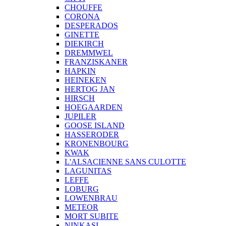
CHOUFFE
CORONA
DESPERADOS
GINETTE
DIEKIRCH
DREMMWEL
FRANZISKANER
HAPKIN
HEINEKEN
HERTOG JAN
HIRSCH
HOEGAARDEN
JUPILER
GOOSE ISLAND
HASSERODER
KRONENBOURG
KWAK
L'ALSACIENNE SANS CULOTTE
LAGUNITAS
LEFFE
LOBURG
LOWENBRAU
METEOR
MORT SUBITE
NINKASI