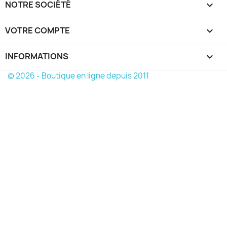
NOTRE SOCIÉTÉ

VOTRE COMPTE

INFORMATIONS
keyboard_arrow_down
© 2026 - Boutique en ligne depuis 2011