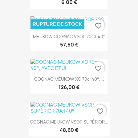
6,00 €
RUPTURE DE STOCK
favorite_border
MEUKOW COGNAC VSOP 70CL 40°
57,50 €
favorite_border
COGNAC MEUKOW XO 70cl 40°,...
126,00 €
favorite_border
COGNAC MEUKOW VSOP SUPÉRIOR...
48,60 €