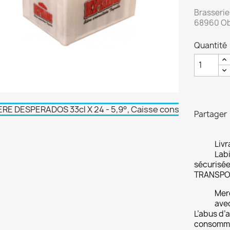
Brasserie
68960 Ober
Quantité
Partager
Livr
Labi
sécurisée
TRANSPO
Merc
ave
L’abus d’a
consomme