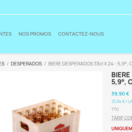
ENTES
NOS PROMOS
CONTACTEZ-NOUS
ES
DESPERADOS
BIERE DESPERADOS 33cl X 24 - 5,9°, 
BIERE
5,9°,
39,90 €
(5,04 € / Li
TTC
TARIF CO
UNIQUEM