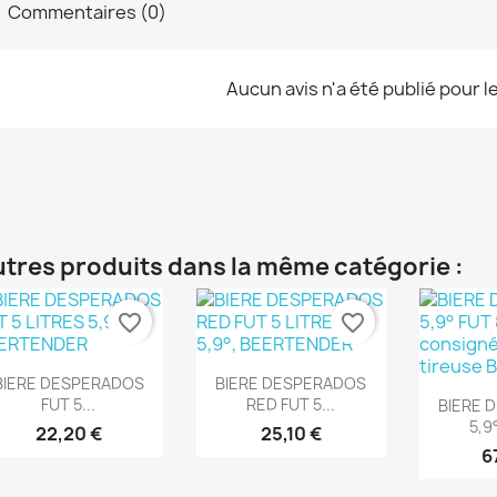
Commentaires (0)
Aucun avis n'a été publié pour 
utres produits dans la même catégorie :
favorite_border
favorite_border
Aperçu rapide
Aperçu rapide


BIERE DESPERADOS
BIERE DESPERADOS
Ape

FUT 5...
RED FUT 5...
BIERE 
5,9°
22,20 €
25,10 €
6