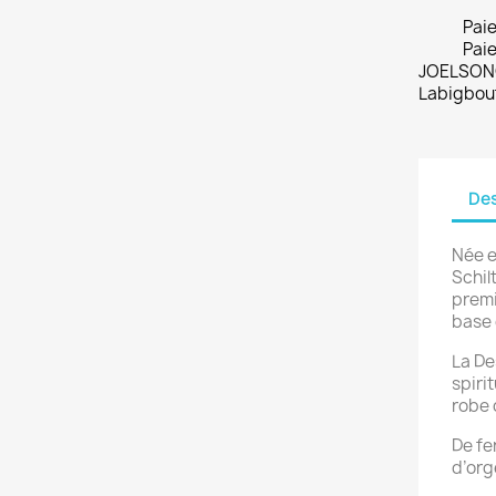
Pai
Paie
JOELSONO
Labigbou
Des
Née e
Schil
premi
base 
La De
spiri
robe d
De fe
d’orge