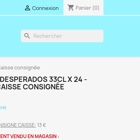
shopping_cart

Panier
(0)
Connexion
search
Caisse consignée
 DESPERADOS 33CL X 24 -
 CAISSE CONSIGNÉE
tre)
NSIGNE CAISSE:
13 €
ENT VENDU EN MAGASIN :