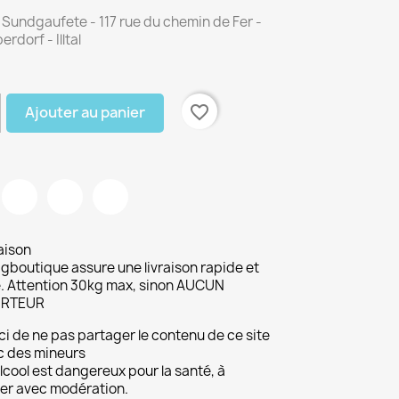
 Sundgaufete - 117 rue du chemin de Fer -
dorf - Illtal
favorite_border
Ajouter au panier
aison
gboutique assure une livraison rapide et
. Attention 30kg max, sinon AUCUN
RTEUR
i de ne pas partager le contenu de ce site
c des mineurs
lcool est dangereux pour la santé, à
r avec modération.