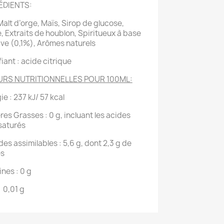
ÉDIENTS:
Malt d’orge, Maïs, Sirop de glucose,
, Extraits de houblon, Spiritueux à base
ve (0,1%), Arômes naturels
fiant : acide citrique
URS NUTRITIONNELLES POUR 100ML:
ie : 237 kJ/ 57 kcal
res Grasses : 0 g, incluant les acides
saturés
des assimilables : 5,6 g, dont 2,3 g de
es
ines : 0 g
< 0,01 g