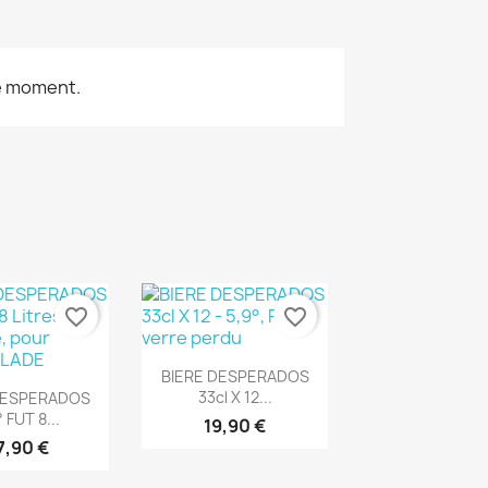
le moment.
favorite_border
favorite_border
Aperçu rapide

BIERE DESPERADOS
rçu rapide
33cl X 12...
DESPERADOS
 FUT 8...
19,90 €
7,90 €