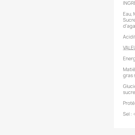
INGR
Eau, 
Sucre
d’aga
Acidi
VALE
Energ
Matiè
gras 
Gluci
sucr
Proté
Sel : 