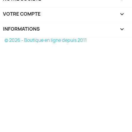
VOTRE COMPTE

INFORMATIONS
keyboard_arrow_down
© 2026 - Boutique en ligne depuis 2011