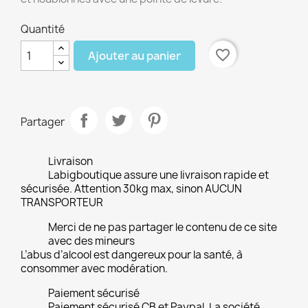
Quantité
favorite_border
Ajouter au panier
Partager
Livraison
Labigboutique assure une livraison rapide et
sécurisée. Attention 30kg max, sinon AUCUN
TRANSPORTEUR
Merci de ne pas partager le contenu de ce site
avec des mineurs
L’abus d’alcool est dangereux pour la santé, à
consommer avec modération.
Paiement sécurisé
Paiement sécurisé CB et Paypal. La société