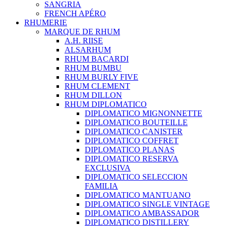
SANGRIA
FRENCH APÉRO
RHUMERIE
MARQUE DE RHUM
A.H. RIISE
ALSARHUM
RHUM BACARDI
RHUM BUMBU
RHUM BURLY FIVE
RHUM CLEMENT
RHUM DILLON
RHUM DIPLOMATICO
DIPLOMATICO MIGNONNETTE
DIPLOMATICO BOUTEILLE
DIPLOMATICO CANISTER
DIPLOMATICO COFFRET
DIPLOMATICO PLANAS
DIPLOMATICO RESERVA
EXCLUSIVA
DIPLOMATICO SELECCION
FAMILIA
DIPLOMATICO MANTUANO
DIPLOMATICO SINGLE VINTAGE
DIPLOMATICO AMBASSADOR
DIPLOMATICO DISTILLERY