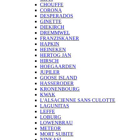
CHOUFFE
CORONA
DESPERADOS
GINETTE
DIEKIRCH
DREMMWEL
FRANZISKANER
HAPKIN
HEINEKEN
HERTOG JAN
HIRSCH
HOEGAARDEN
JUPILER
GOOSE ISLAND
HASSERODER
KRONENBOURG
KWAK
L'ALSACIENNE SANS CULOTTE
LAGUNITAS
LEFFE
LOBURG
LOWENBRAU
METEOR
MORT SUBITE
NINKASI