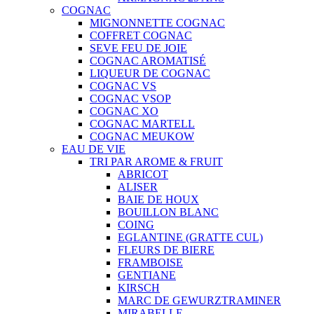
COGNAC
MIGNONNETTE COGNAC
COFFRET COGNAC
SEVE FEU DE JOIE
COGNAC AROMATISÉ
LIQUEUR DE COGNAC
COGNAC VS
COGNAC VSOP
COGNAC XO
COGNAC MARTELL
COGNAC MEUKOW
EAU DE VIE
TRI PAR AROME & FRUIT
ABRICOT
ALISER
BAIE DE HOUX
BOUILLON BLANC
COING
EGLANTINE (GRATTE CUL)
FLEURS DE BIERE
FRAMBOISE
GENTIANE
KIRSCH
MARC DE GEWURZTRAMINER
MIRABELLE