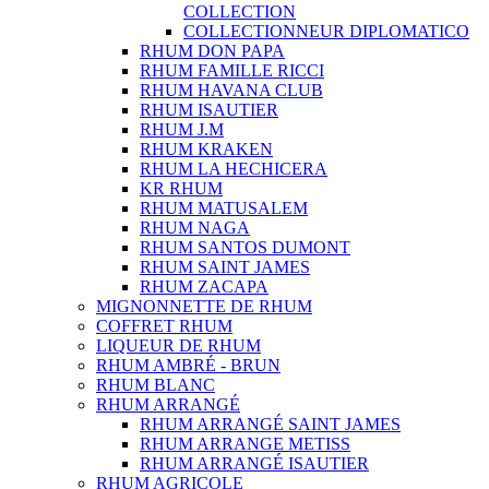
COLLECTION
COLLECTIONNEUR DIPLOMATICO
RHUM DON PAPA
RHUM FAMILLE RICCI
RHUM HAVANA CLUB
RHUM ISAUTIER
RHUM J.M
RHUM KRAKEN
RHUM LA HECHICERA
KR RHUM
RHUM MATUSALEM
RHUM NAGA
RHUM SANTOS DUMONT
RHUM SAINT JAMES
RHUM ZACAPA
MIGNONNETTE DE RHUM
COFFRET RHUM
LIQUEUR DE RHUM
RHUM AMBRÉ - BRUN
RHUM BLANC
RHUM ARRANGÉ
RHUM ARRANGÉ SAINT JAMES
RHUM ARRANGE METISS
RHUM ARRANGÉ ISAUTIER
RHUM AGRICOLE