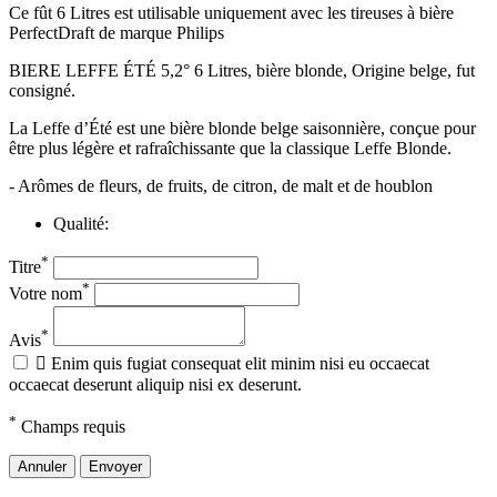
Ce fût 6 Litres est utilisable uniquement avec les tireuses à bière
PerfectDraft de marque Philips
BIERE LEFFE ÉTÉ 5,2° 6 Litres, bière blonde, Origine belge, fut
consigné.
La Leffe d’Été est une bière blonde belge saisonnière, conçue pour
être plus légère et rafraîchissante que la classique Leffe Blonde.
- Arômes de fleurs, de fruits, de citron, de malt et de houblon
Qualité:
*
Titre
*
Votre nom
*
Avis

Enim quis fugiat consequat elit minim nisi eu occaecat
occaecat deserunt aliquip nisi ex deserunt.
*
Champs requis
Annuler
Envoyer