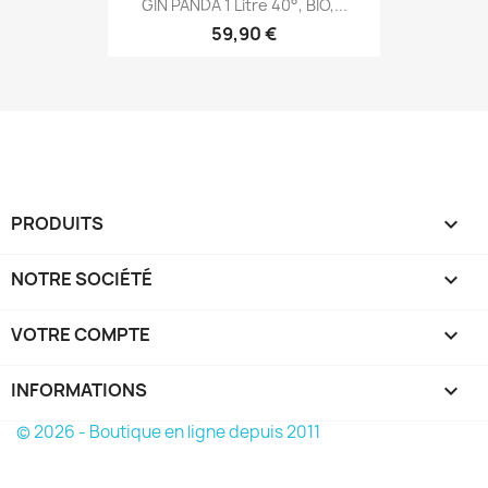
GIN PANDA 1 Litre 40°, BIO,...
59,90 €
PRODUITS

NOTRE SOCIÉTÉ

VOTRE COMPTE

INFORMATIONS
keyboard_arrow_down
© 2026 - Boutique en ligne depuis 2011