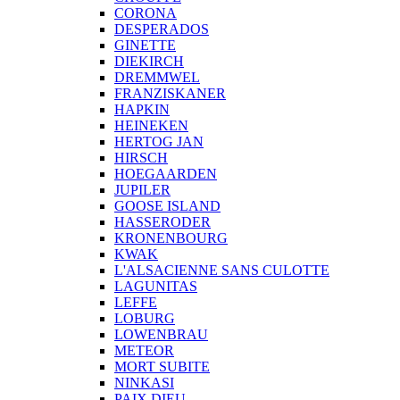
CORONA
DESPERADOS
GINETTE
DIEKIRCH
DREMMWEL
FRANZISKANER
HAPKIN
HEINEKEN
HERTOG JAN
HIRSCH
HOEGAARDEN
JUPILER
GOOSE ISLAND
HASSERODER
KRONENBOURG
KWAK
L'ALSACIENNE SANS CULOTTE
LAGUNITAS
LEFFE
LOBURG
LOWENBRAU
METEOR
MORT SUBITE
NINKASI
PAIX DIEU