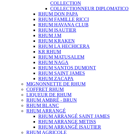
COLLECTION
COLLECTIONNEUR DIPLOMATICO
RHUM DON PAPA
RHUM FAMILLE RICCI
RHUM HAVANA CLUB
RHUM ISAUTIER
RHUM J.M
RHUM KRAKEN
RHUM LA HECHICERA
KR RHUM
RHUM MATUSALEM
RHUM NAGA
RHUM SANTOS DUMONT
RHUM SAINT JAMES
RHUM ZACAPA
MIGNONNETTE DE RHUM
COFFRET RHUM
LIQUEUR DE RHUM
RHUM AMBRÉ - BRUN
RHUM BLANC
RHUM ARRANGÉ
RHUM ARRANGÉ SAINT JAMES
RHUM ARRANGE METISS
RHUM ARRANGÉ ISAUTIER
RHUM AGRICOLE