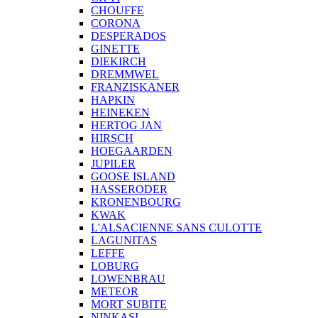
CHOUFFE
CORONA
DESPERADOS
GINETTE
DIEKIRCH
DREMMWEL
FRANZISKANER
HAPKIN
HEINEKEN
HERTOG JAN
HIRSCH
HOEGAARDEN
JUPILER
GOOSE ISLAND
HASSERODER
KRONENBOURG
KWAK
L'ALSACIENNE SANS CULOTTE
LAGUNITAS
LEFFE
LOBURG
LOWENBRAU
METEOR
MORT SUBITE
NINKASI