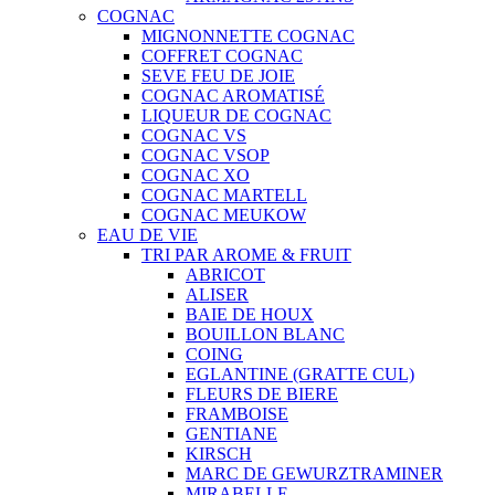
COGNAC
MIGNONNETTE COGNAC
COFFRET COGNAC
SEVE FEU DE JOIE
COGNAC AROMATISÉ
LIQUEUR DE COGNAC
COGNAC VS
COGNAC VSOP
COGNAC XO
COGNAC MARTELL
COGNAC MEUKOW
EAU DE VIE
TRI PAR AROME & FRUIT
ABRICOT
ALISER
BAIE DE HOUX
BOUILLON BLANC
COING
EGLANTINE (GRATTE CUL)
FLEURS DE BIERE
FRAMBOISE
GENTIANE
KIRSCH
MARC DE GEWURZTRAMINER
MIRABELLE