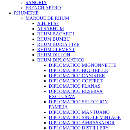
SANGRIA
FRENCH APÉRO
RHUMERIE
MARQUE DE RHUM
A.H. RIISE
ALSARHUM
RHUM BACARDI
RHUM BUMBU
RHUM BURLY FIVE
RHUM CLEMENT
RHUM DILLON
RHUM DIPLOMATICO
DIPLOMATICO MIGNONNETTE
DIPLOMATICO BOUTEILLE
DIPLOMATICO CANISTER
DIPLOMATICO COFFRET
DIPLOMATICO PLANAS
DIPLOMATICO RESERVA
EXCLUSIVA
DIPLOMATICO SELECCION
FAMILIA
DIPLOMATICO MANTUANO
DIPLOMATICO SINGLE VINTAGE
DIPLOMATICO AMBASSADOR
DIPLOMATICO DISTILLERY