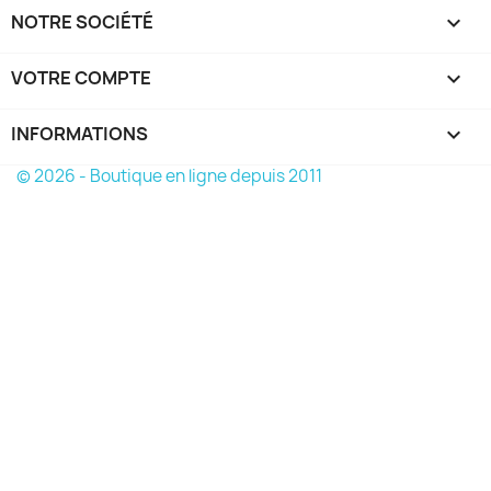
NOTRE SOCIÉTÉ

VOTRE COMPTE

INFORMATIONS
keyboard_arrow_down
© 2026 - Boutique en ligne depuis 2011