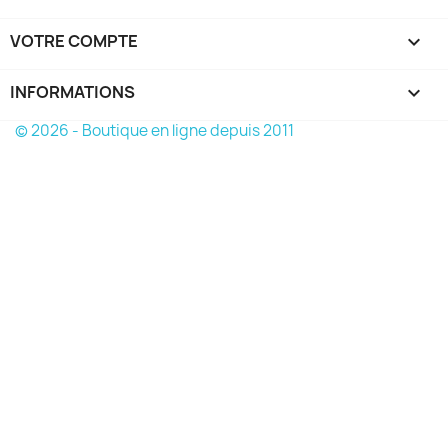
VOTRE COMPTE

INFORMATIONS
keyboard_arrow_down
© 2026 - Boutique en ligne depuis 2011