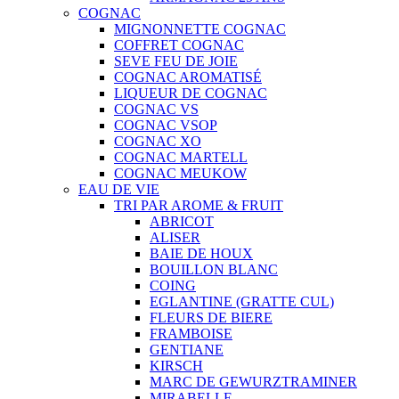
COGNAC
MIGNONNETTE COGNAC
COFFRET COGNAC
SEVE FEU DE JOIE
COGNAC AROMATISÉ
LIQUEUR DE COGNAC
COGNAC VS
COGNAC VSOP
COGNAC XO
COGNAC MARTELL
COGNAC MEUKOW
EAU DE VIE
TRI PAR AROME & FRUIT
ABRICOT
ALISER
BAIE DE HOUX
BOUILLON BLANC
COING
EGLANTINE (GRATTE CUL)
FLEURS DE BIERE
FRAMBOISE
GENTIANE
KIRSCH
MARC DE GEWURZTRAMINER
MIRABELLE