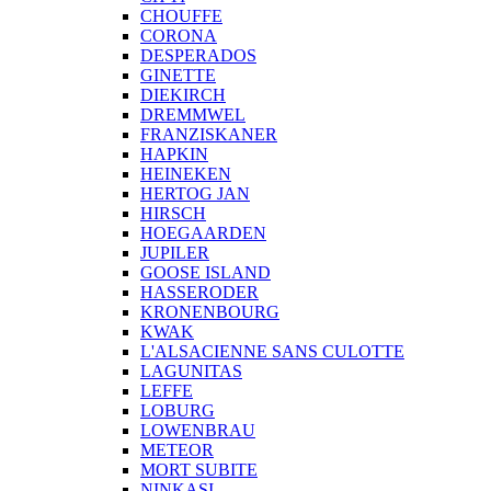
CHOUFFE
CORONA
DESPERADOS
GINETTE
DIEKIRCH
DREMMWEL
FRANZISKANER
HAPKIN
HEINEKEN
HERTOG JAN
HIRSCH
HOEGAARDEN
JUPILER
GOOSE ISLAND
HASSERODER
KRONENBOURG
KWAK
L'ALSACIENNE SANS CULOTTE
LAGUNITAS
LEFFE
LOBURG
LOWENBRAU
METEOR
MORT SUBITE
NINKASI