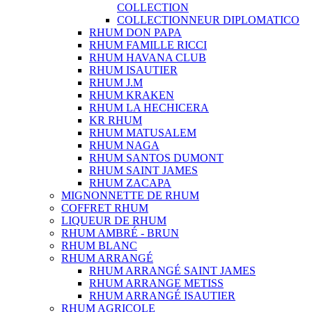
COLLECTION
COLLECTIONNEUR DIPLOMATICO
RHUM DON PAPA
RHUM FAMILLE RICCI
RHUM HAVANA CLUB
RHUM ISAUTIER
RHUM J.M
RHUM KRAKEN
RHUM LA HECHICERA
KR RHUM
RHUM MATUSALEM
RHUM NAGA
RHUM SANTOS DUMONT
RHUM SAINT JAMES
RHUM ZACAPA
MIGNONNETTE DE RHUM
COFFRET RHUM
LIQUEUR DE RHUM
RHUM AMBRÉ - BRUN
RHUM BLANC
RHUM ARRANGÉ
RHUM ARRANGÉ SAINT JAMES
RHUM ARRANGE METISS
RHUM ARRANGÉ ISAUTIER
RHUM AGRICOLE