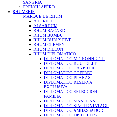
SANGRIA
FRENCH APÉRO
RHUMERIE
MARQUE DE RHUM
A.H. RIISE
ALSARHUM
RHUM BACARDI
RHUM BUMBU
RHUM BURLY FIVE
RHUM CLEMENT
RHUM DILLON
RHUM DIPLOMATICO
DIPLOMATICO MIGNONNETTE
DIPLOMATICO BOUTEILLE
DIPLOMATICO CANISTER
DIPLOMATICO COFFRET
DIPLOMATICO PLANAS
DIPLOMATICO RESERVA
EXCLUSIVA
DIPLOMATICO SELECCION
FAMILIA
DIPLOMATICO MANTUANO
DIPLOMATICO SINGLE VINTAGE
DIPLOMATICO AMBASSADOR
DIPLOMATICO DISTILLERY