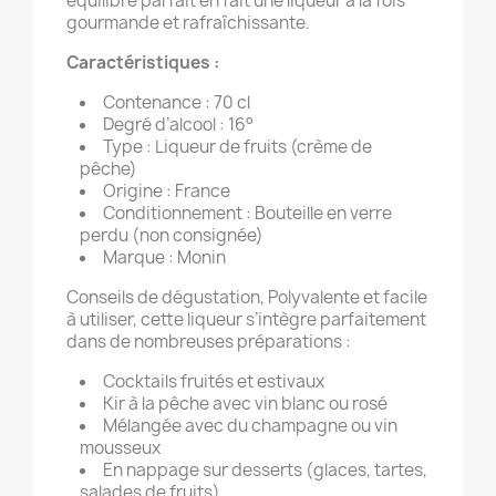
équilibre parfait en fait une liqueur à la fois
gourmande et rafraîchissante.
Caractéristiques :
Contenance : 70 cl
Degré d’alcool : 16°
Type : Liqueur de fruits (crème de
pêche)
Origine : France
Conditionnement : Bouteille en verre
perdu (non consignée)
Marque : Monin
Conseils de dégustation, Polyvalente et facile
à utiliser, cette liqueur s’intègre parfaitement
dans de nombreuses préparations :
Cocktails fruités et estivaux
Kir à la pêche avec vin blanc ou rosé
Mélangée avec du champagne ou vin
mousseux
En nappage sur desserts (glaces, tartes,
salades de fruits)