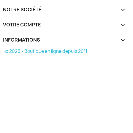
NOTRE SOCIÉTÉ

VOTRE COMPTE

INFORMATIONS
keyboard_arrow_down
© 2026 - Boutique en ligne depuis 2011