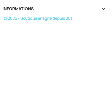
INFORMATIONS
keyboard_arrow_down
© 2026 - Boutique en ligne depuis 2011