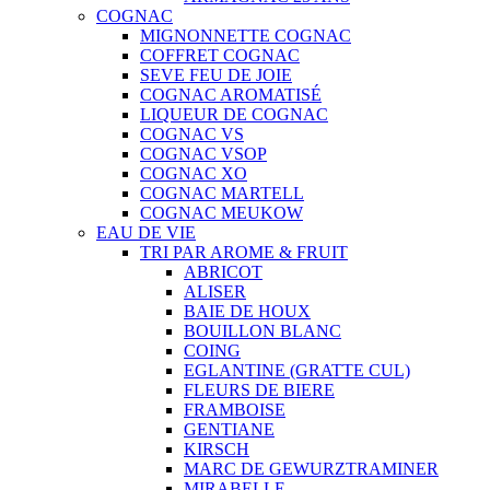
COGNAC
MIGNONNETTE COGNAC
COFFRET COGNAC
SEVE FEU DE JOIE
COGNAC AROMATISÉ
LIQUEUR DE COGNAC
COGNAC VS
COGNAC VSOP
COGNAC XO
COGNAC MARTELL
COGNAC MEUKOW
EAU DE VIE
TRI PAR AROME & FRUIT
ABRICOT
ALISER
BAIE DE HOUX
BOUILLON BLANC
COING
EGLANTINE (GRATTE CUL)
FLEURS DE BIERE
FRAMBOISE
GENTIANE
KIRSCH
MARC DE GEWURZTRAMINER
MIRABELLE