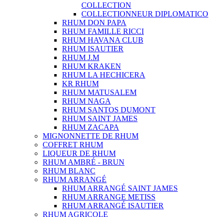
COLLECTION
COLLECTIONNEUR DIPLOMATICO
RHUM DON PAPA
RHUM FAMILLE RICCI
RHUM HAVANA CLUB
RHUM ISAUTIER
RHUM J.M
RHUM KRAKEN
RHUM LA HECHICERA
KR RHUM
RHUM MATUSALEM
RHUM NAGA
RHUM SANTOS DUMONT
RHUM SAINT JAMES
RHUM ZACAPA
MIGNONNETTE DE RHUM
COFFRET RHUM
LIQUEUR DE RHUM
RHUM AMBRÉ - BRUN
RHUM BLANC
RHUM ARRANGÉ
RHUM ARRANGÉ SAINT JAMES
RHUM ARRANGE METISS
RHUM ARRANGÉ ISAUTIER
RHUM AGRICOLE