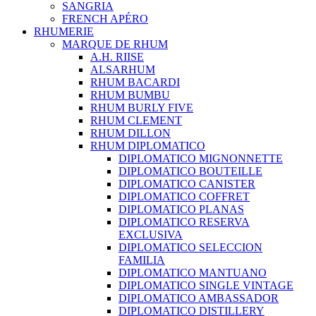
SANGRIA
FRENCH APÉRO
RHUMERIE
MARQUE DE RHUM
A.H. RIISE
ALSARHUM
RHUM BACARDI
RHUM BUMBU
RHUM BURLY FIVE
RHUM CLEMENT
RHUM DILLON
RHUM DIPLOMATICO
DIPLOMATICO MIGNONNETTE
DIPLOMATICO BOUTEILLE
DIPLOMATICO CANISTER
DIPLOMATICO COFFRET
DIPLOMATICO PLANAS
DIPLOMATICO RESERVA
EXCLUSIVA
DIPLOMATICO SELECCION
FAMILIA
DIPLOMATICO MANTUANO
DIPLOMATICO SINGLE VINTAGE
DIPLOMATICO AMBASSADOR
DIPLOMATICO DISTILLERY