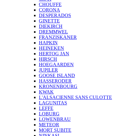
CHOUFFE
CORONA
DESPERADOS
GINETTE
DIEKIRCH
DREMMWEL
FRANZISKANER
HAPKIN
HEINEKEN
HERTOG JAN
HIRSCH
HOEGAARDEN
JUPILER
GOOSE ISLAND
HASSERODER
KRONENBOURG
KWAK
L'ALSACIENNE SANS CULOTTE
LAGUNITAS
LEFFE
LOBURG
LOWENBRAU
METEOR
MORT SUBITE
NINKASI