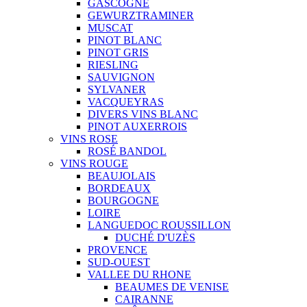
GASCOGNE
GEWURZTRAMINER
MUSCAT
PINOT BLANC
PINOT GRIS
RIESLING
SAUVIGNON
SYLVANER
VACQUEYRAS
DIVERS VINS BLANC
PINOT AUXERROIS
VINS ROSE
ROSÉ BANDOL
VINS ROUGE
BEAUJOLAIS
BORDEAUX
BOURGOGNE
LOIRE
LANGUEDOC ROUSSILLON
DUCHÉ D'UZÈS
PROVENCE
SUD-OUEST
VALLEE DU RHONE
BEAUMES DE VENISE
CAIRANNE