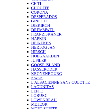
CH'TI
CHOUFFE
CORONA
DESPERADOS
GINETTE
DIEKIRCH
DREMMWEL
FRANZISKANER
HAPKIN
HEINEKEN
HERTOG JAN
HIRSCH
HOEGAARDEN
JUPILER
GOOSE ISLAND
HASSERODER
KRONENBOURG
KWAK
L'ALSACIENNE SANS CULOTTE
LAGUNITAS
LEFFE
LOBURG
LOWENBRAU
METEOR
MORT SUBITE