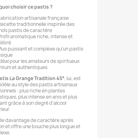
uoi choisir ce pastis ?
abrication artisanale française
ecette traditionnelle inspirée des
nds pastis de caractère
rofil aromatique riche, intense et
ilibré
Plus puissant et complexe qu’un pastis
ssique
déal pour les amateurs de spiritueux
mium et authentiques
stis La Grange Tradition 45°
, lui, est
fidèle au style des pastis artisanaux
tionnels : plus riche en plantes
tiques, plus intense en anis et plus
ant grâce à son degré d’alcool
ieur.
rde davantage de caractère après
ion et offre une bouche plus longue et
lexe.