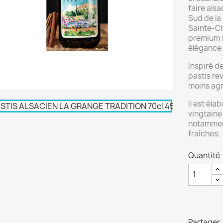
faire alsa
Sud de la 
Sainte-Cr
premium s
élégance
Inspiré d
pastis revi
moins agre
Il est éla
vingtaine
notamment 
fraîches.
Quantité
Partager