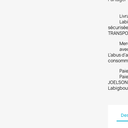
Livr
Labi
sécurisée
TRANSPO
Merc
ave
L’abus d’a
consomme
Pai
Paie
JOELSONO
Labigbou
Des