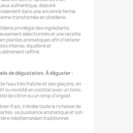
tueux authentique, élaboré
analement dans une ancienne ferme
ienne transformée en distillerie.
tillerie privilégie des ingrédients
eusement sélectionnés et une recette
 en plantes aromatiques afin d’obtenir
stis intense, équilibré et
culièrement raffiné.
ils de dégustation, À déguster :
de l’eau très fraîche et des glaçons, en
tif ou revisité en cocktail avec un tonic,
ste de citron ou un sirop d’orgeat.
bien frais, il révèle toute la richesse de
lantes, sa puissance aromatique et son
tère méditerranéen traditionnel.