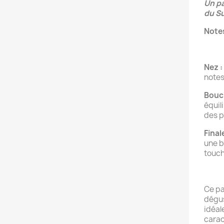
Un pa
du S
Notes
Nez :
notes
Bouc
équil
des p
Final
une b
touch
Ce pa
dégus
idéal
carac