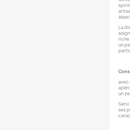
spiri
artis
alsac
La dis
soign
riche
un pa
parti
Conse
avec 
apéri
un ze
Servi 
ses p
carac