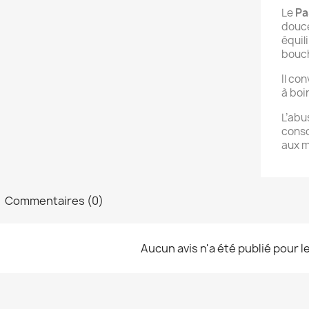
Le
Pa
douce
équil
bouc
Il con
à boi
L’abu
conso
aux m
Commentaires (0)
Aucun avis n'a été publié pour 