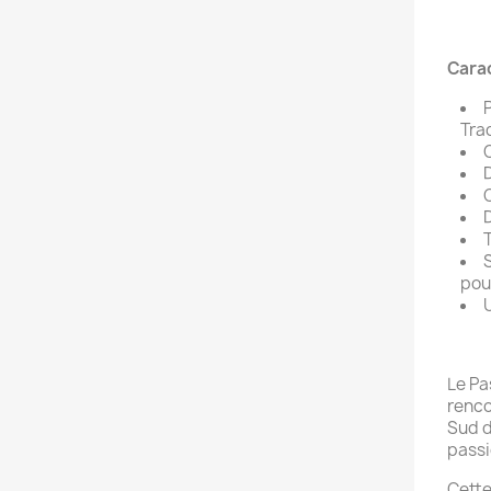
Carac
P
Tra
D
O
D
T
S
pou
U
Le Pa
renco
Sud d
passi
Cette