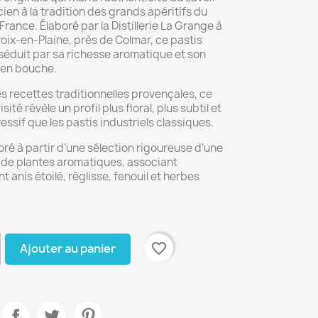
cien à la tradition des grands apéritifs du
France. Élaboré par la Distillerie La Grange à
oix-en-Plaine, près de Colmar, ce pastis
éduit par sa richesse aromatique et son
 en bouche.
es recettes traditionnelles provençales, ce
sité révèle un profil plus floral, plus subtil et
ssif que les pastis industriels classiques.
boré à partir d’une sélection rigoureuse d’une
 de plantes aromatiques, associant
anis étoilé, réglisse, fenouil et herbes
favorite_border
Ajouter au panier