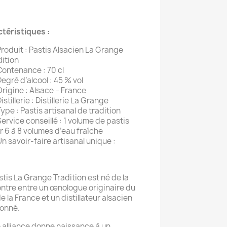
téristiques :
roduit : Pastis Alsacien La Grange
dition
Contenance : 70 cl
egré d’alcool : 45 % vol
rigine : Alsace – France
istillerie : Distillerie La Grange
ype : Pastis artisanal de tradition
ervice conseillé : 1 volume de pastis
r 6 à 8 volumes d’eau fraîche
n savoir-faire artisanal unique :
stis La Grange Tradition est né de la
ntre entre un œnologue originaire du
e la France et un distillateur alsacien
onné.
 alliance donne naissance à un