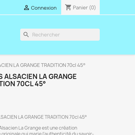
shopping_cart

Panier
(0)
Connexion
search
ACIEN LA GRANGE TRADITION 70cl 45°
S ALSACIEN LA GRANGE
TION 70CL 45°
LSACIEN LA GRANGE TRADITION 70cl 45°
 Alsacien La Grange est une création
 originale qui marie l’authenticité du savoir-