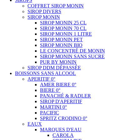
SIROPS
COFFRET SIROP MONIN
SIROP DIVERS
SIROP MONIN
SIROP MONIN 25 CL
SIROP MONIN 70 CL
SIROP MONIN 1 LITRE
SIROP MONIN PET
SIROP MONIN BIO
LE CONCENTRÉ DE MONIN
SIROP MONIN SANS SUCRE
PUR BY MONIN
SIROP DDM DÉPASSÉE
BOISSONS SANS ALCOOL
APERITIF 0°
AMER BIERE 0°
BIERE 0°
PANACHÉ & RADLER
SIROP D'APERITIF
MARTINI 0°
PACIFIC
SPRITZ CRODINO 0°
EAUX
MARQUES D'EAU
CAROLA