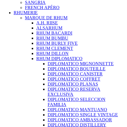
SANGRIA
FRENCH APÉRO
RHUMERIE
MARQUE DE RHUM
A.H. RIISE
ALSARHUM
RHUM BACARDI
RHUM BUMBU
RHUM BURLY FIVE
RHUM CLEMENT
RHUM DILLON
RHUM DIPLOMATICO
DIPLOMATICO MIGNONNETTE
DIPLOMATICO BOUTEILLE
DIPLOMATICO CANISTER
DIPLOMATICO COFFRET
DIPLOMATICO PLANAS
DIPLOMATICO RESERVA
EXCLUSIVA
DIPLOMATICO SELECCION
FAMILIA
DIPLOMATICO MANTUANO
DIPLOMATICO SINGLE VINTAGE
DIPLOMATICO AMBASSADOR
DIPLOMATICO DISTILLERY