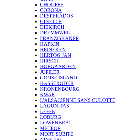
CHOUFFE
CORONA
DESPERADOS
GINETTE
DIEKIRCH
DREMMWEL
FRANZISKANER
HAPKIN
HEINEKEN
HERTOG JAN
HIRSCH
HOEGAARDEN
JUPILER
GOOSE ISLAND
HASSERODER
KRONENBOURG
KWAK
L'ALSACIENNE SANS CULOTTE
LAGUNITAS
LEFFE
LOBURG
LOWENBRAU
METEOR
MORT SUBITE
NINKASI