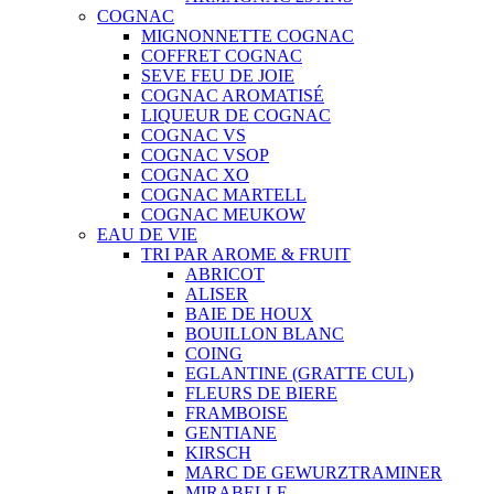
COGNAC
MIGNONNETTE COGNAC
COFFRET COGNAC
SEVE FEU DE JOIE
COGNAC AROMATISÉ
LIQUEUR DE COGNAC
COGNAC VS
COGNAC VSOP
COGNAC XO
COGNAC MARTELL
COGNAC MEUKOW
EAU DE VIE
TRI PAR AROME & FRUIT
ABRICOT
ALISER
BAIE DE HOUX
BOUILLON BLANC
COING
EGLANTINE (GRATTE CUL)
FLEURS DE BIERE
FRAMBOISE
GENTIANE
KIRSCH
MARC DE GEWURZTRAMINER
MIRABELLE