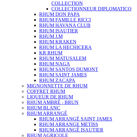
COLLECTION
COLLECTIONNEUR DIPLOMATICO
RHUM DON PAPA
RHUM FAMILLE RICCI
RHUM HAVANA CLUB
RHUM ISAUTIER
RHUM J.M
RHUM KRAKEN
RHUM LA HECHICERA
KR RHUM
RHUM MATUSALEM
RHUM NAGA
RHUM SANTOS DUMONT
RHUM SAINT JAMES
RHUM ZACAPA
MIGNONNETTE DE RHUM
COFFRET RHUM
LIQUEUR DE RHUM
RHUM AMBRÉ - BRUN
RHUM BLANC
RHUM ARRANGÉ
RHUM ARRANGÉ SAINT JAMES
RHUM ARRANGE METISS
RHUM ARRANGÉ ISAUTIER
RHUM AGRICOLE