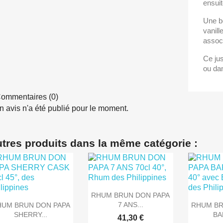
ensuit
Une b
vanill
assoc
Ce jus
ou dan
ommentaires (0)
 avis n'a été publié pour le moment.
utres produits dans la même catégorie :

Aperçu rapide
RHUM BRUN DON PAPA


Aperçu rapide
Ape
7 ANS...
HUM BRUN DON PAPA
RHUM BR
SHERRY...
BA
41,30 €