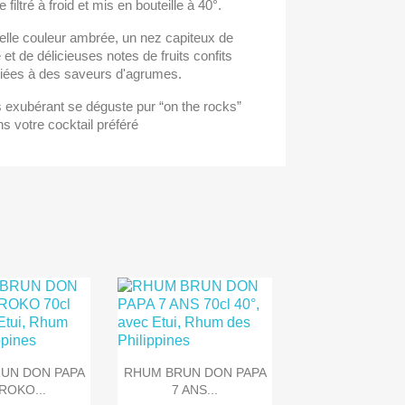
e filtré à froid et mis en bouteille à 40°.
elle couleur ambrée, un nez capiteux de
e et de délicieuses notes de fruits confits
iées à des saveurs d'agrumes.
 exubérant se déguste pur “on the rocks”
s votre cocktail préféré

rçu rapide
Aperçu rapide
UN DON PAPA
RHUM BRUN DON PAPA
ROKO...
7 ANS...