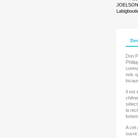
JOELSONO 
Labigbouti
Des
Don Pa
Philip
connue
noir, 
locaux 
Il est
chêne
sélect
la rec
fortem
A cet 
sucre 