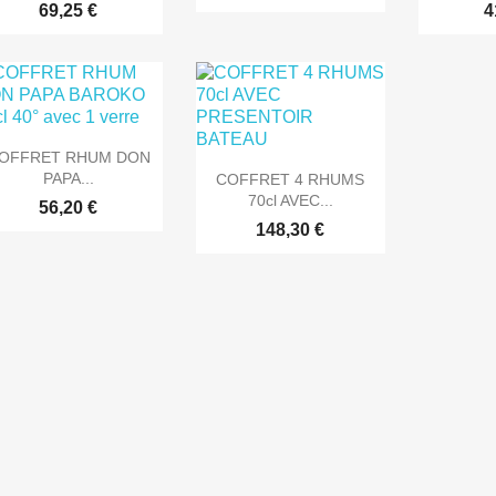
69,25 €
4

Aperçu rapide
OFFRET RHUM DON

Aperçu rapide
PAPA...
COFFRET 4 RHUMS
70cl AVEC...
56,20 €
148,30 €