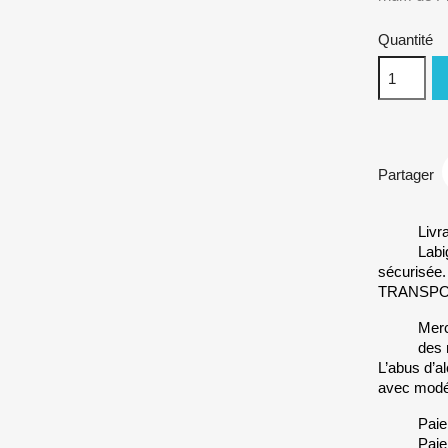
Quantité
Partager
Livr
Labi
sécurisée
TRANSP
Merc
des 
L’abus d’a
avec modé
Paie
Paie