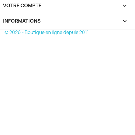
VOTRE COMPTE

INFORMATIONS
keyboard_arrow_down
© 2026 - Boutique en ligne depuis 2011