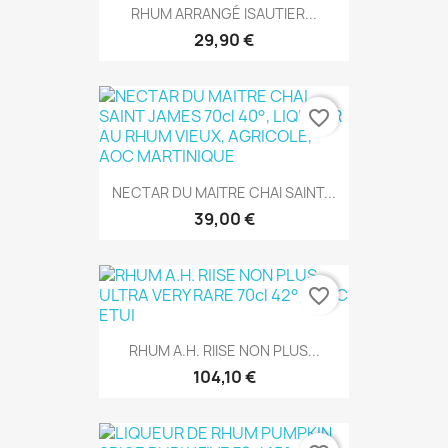
RHUM ARRANGÉ ISAUTIER...
29,90 €
favorite_border
NECTAR DU MAITRE CHAI SAINT...
39,00 €
favorite_border
RHUM A.H. RIISE NON PLUS...
104,10 €