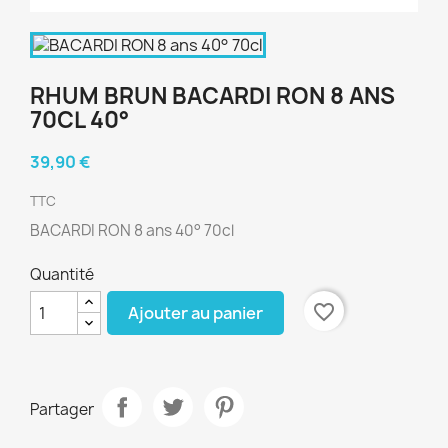
RHUM BRUN BACARDI RON 8 ANS
70CL 40°
39,90 €
TTC
BACARDI RON 8 ans 40° 70cl
Quantité
favorite_border
Ajouter au panier
Partager