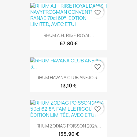
favorite_border
RHUM A.H. RIISE ROYAL...
67,80 €
favorite_border
RHUM HAVANA CLUB ANEJO 3...
13,10 €
favorite_border
RHUM ZODIAC POISSON 2024...
135,90 €