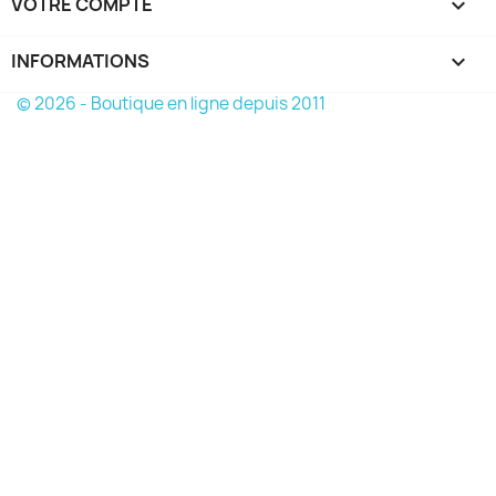
VOTRE COMPTE

INFORMATIONS
keyboard_arrow_down
© 2026 - Boutique en ligne depuis 2011