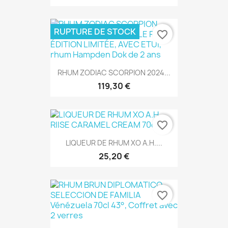
RUPTURE DE STOCK
favorite_border
RHUM ZODIAC SCORPION 2024...
119,30 €
favorite_border
LIQUEUR DE RHUM XO A.H....
25,20 €
favorite_border