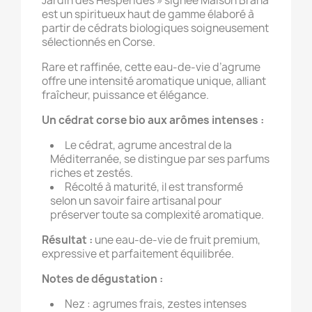
Jardin des Hespérides » signée Maison Brana
est un spiritueux haut de gamme élaboré à
partir de cédrats biologiques soigneusement
sélectionnés en Corse.
Rare et raffinée, cette eau-de-vie d’agrume
offre une intensité aromatique unique, alliant
fraîcheur, puissance et élégance.
Un cédrat corse bio aux arômes intenses :
Le cédrat, agrume ancestral de la
Méditerranée, se distingue par ses parfums
riches et zestés.
Récolté à maturité, il est transformé
selon un savoir faire artisanal pour
préserver toute sa complexité aromatique.
Résultat :
une eau-de-vie de fruit premium,
expressive et parfaitement équilibrée.
Notes de dégustation :
Nez : agrumes frais, zestes intenses