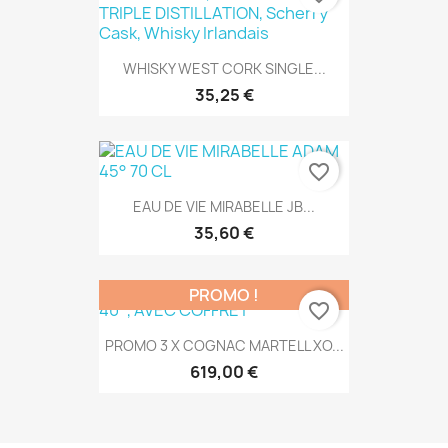
WHISKY WEST CORK SINGLE...
35,25 €
favorite_border
EAU DE VIE MIRABELLE JB...
35,60 €
PROMO !
favorite_border
PROMO 3 X COGNAC MARTELL XO...
619,00 €