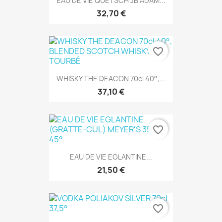
EAU DE VIE QUETSCH JB ADAM...
32,70 €
favorite_border
WHISKY THE DEACON 70cl 40°,...
37,10 €
favorite_border
EAU DE VIE EGLANTINE...
21,50 €
favorite_border