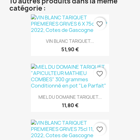
10 autres produits dans la même
catégorie :
favorite_border
VIN BLANC TARIQUET...
51,90 €
favorite_border
MIEL DU DOMAINE TARIQUET...
11,80 €
favorite_border