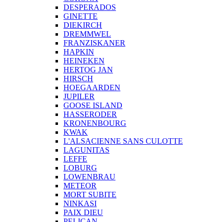
DESPERADOS
GINETTE
DIEKIRCH
DREMMWEL
FRANZISKANER
HAPKIN
HEINEKEN
HERTOG JAN
HIRSCH
HOEGAARDEN
JUPILER
GOOSE ISLAND
HASSERODER
KRONENBOURG
KWAK
L'ALSACIENNE SANS CULOTTE
LAGUNITAS
LEFFE
LOBURG
LOWENBRAU
METEOR
MORT SUBITE
NINKASI
PAIX DIEU
PELICAN