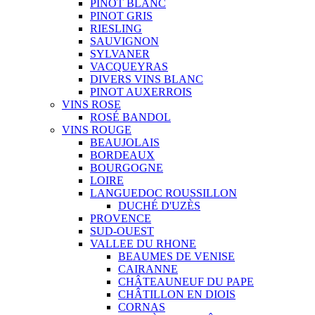
PINOT BLANC
PINOT GRIS
RIESLING
SAUVIGNON
SYLVANER
VACQUEYRAS
DIVERS VINS BLANC
PINOT AUXERROIS
VINS ROSE
ROSÉ BANDOL
VINS ROUGE
BEAUJOLAIS
BORDEAUX
BOURGOGNE
LOIRE
LANGUEDOC ROUSSILLON
DUCHÉ D'UZÈS
PROVENCE
SUD-OUEST
VALLEE DU RHONE
BEAUMES DE VENISE
CAIRANNE
CHÂTEAUNEUF DU PAPE
CHÂTILLON EN DIOIS
CORNAS