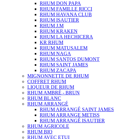
RHUM DON PAPA
RHUM FAMILLE RICCI
RHUM HAVANA CLUB
RHUM ISAUTIER
RHUM J.M
RHUM KRAKEN
RHUM LA HECHICERA
KR RHUM
RHUM MATUSALEM
RHUM NAGA
RHUM SANTOS DUMONT
RHUM SAINT JAMES
RHUM ZACAPA
MIGNONNETTE DE RHUM
COFFRET RHUM
LIQUEUR DE RHUM
RHUM AMBRÉ - BRUN
RHUM BLANC
RHUM ARRANGÉ
RHUM ARRANGÉ SAINT JAMES
RHUM ARRANGE METISS
RHUM ARRANGÉ ISAUTIER
RHUM AGRICOLE
RHUM BIO
RHUM AVEC ETUI