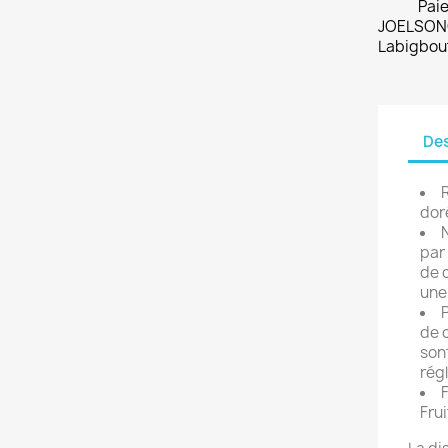
Paie
JOELSONO
Labigbou
Des
dor
N
par
de 
une
P
de 
son
régl
F
Fru