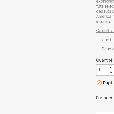
expressio
fûts sélec
des futs 
Américain.
intense.
Ce coffre
- Une bou
- Deux v
Quantité

Ruptu
Partager