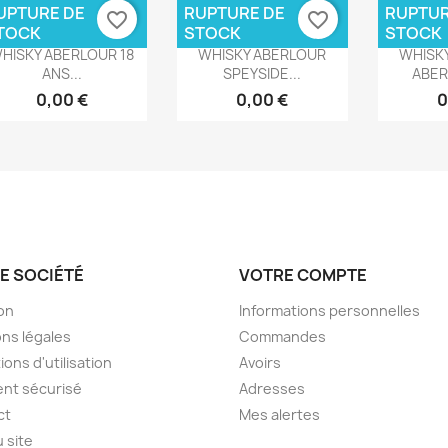
UPTURE DE
RUPTURE DE
RUPTUR
favorite_border
favorite_border
TOCK
STOCK
STOCK
Aperçu rapide
Aperçu rapide
Ape



HISKY ABERLOUR 18
WHISKY ABERLOUR
WHISK
ANS...
SPEYSIDE...
ABER
0,00 €
0,00 €
0
E SOCIÉTÉ
VOTRE COMPTE
son
Informations personnelles
ns légales
Commandes
ions d'utilisation
Avoirs
nt sécurisé
Adresses
ct
Mes alertes
u site