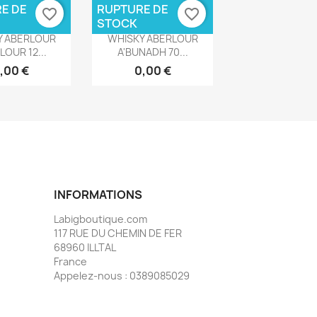
E DE
RUPTURE DE
favorite_border
favorite_border
STOCK
rçu rapide
Aperçu rapide

Y ABERLOUR
WHISKY ABERLOUR
LOUR 12...
A'BUNADH 70...
,00 €
0,00 €
INFORMATIONS
Labigboutique.com
117 RUE DU CHEMIN DE FER
68960 ILLTAL
France
Appelez-nous :
0389085029