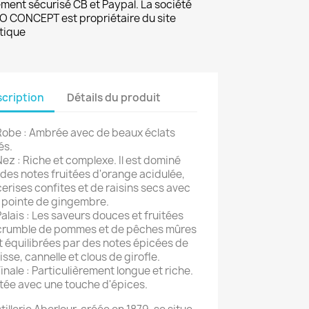
ment sécurisé CB et Paypal. La société
 CONCEPT est propriétaire du site
tique
cription
Détails du produit
Robe : Ambrée avec de beaux éclats
és.
ez : Riche et complexe. Il est dominé
 des notes fruitées d'orange acidulée,
cerises confites et de raisins secs avec
 pointe de gingembre.
alais : Les saveurs douces et fruitées
crumble de pommes et de pêches mûres
t équilibrées par des notes épicées de
isse, cannelle et clous de girofle.
inale : Particulièrement longue et riche.
itée avec une touche d'épices.