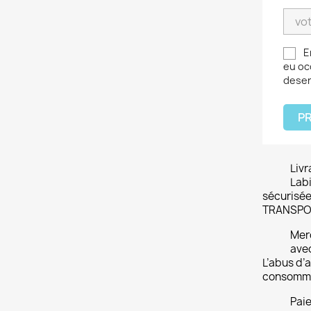
E
eu oc
deser
PR
Livr
Labi
sécurisée
TRANSPO
Merc
ave
L’abus d’a
consomme
Pai