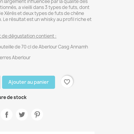
n largement influencée par la qualité des
tionnés, a vieilli dans 3 types de futs, dont
de Xérès et deux types de futs de chêne
 Le résultat est un whisky au profil riche et
t de dégustation contient :
teille de 70 cl de Aberlour Casg Annamh
erres Aberlour
favorite_border
Ajouter au panier
re de stock