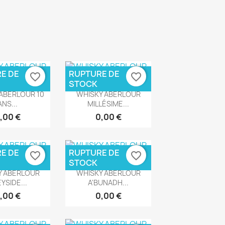
E DE
RUPTURE DE
favorite_border
favorite_border
STOCK
rçu rapide
Aperçu rapide

ABERLOUR 10
WHISKY ABERLOUR
ANS...
MILLÉSIME...
,00 €
0,00 €
E DE
RUPTURE DE
favorite_border
favorite_border
STOCK
rçu rapide
Aperçu rapide

Y ABERLOUR
WHISKY ABERLOUR
YSIDE...
A'BUNADH...
,00 €
0,00 €