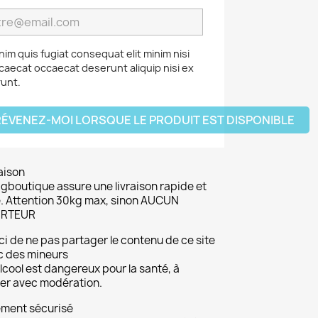
nim quis fugiat consequat elit minim nisi
caecat occaecat deserunt aliquip nisi ex
unt.
ÉVENEZ-MOI LORSQUE LE PRODUIT EST DISPONIBLE
aison
gboutique assure une livraison rapide et
. Attention 30kg max, sinon AUCUN
RTEUR
i de ne pas partager le contenu de ce site
c des mineurs
lcool est dangereux pour la santé, à
r avec modération.
ement sécurisé