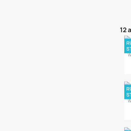
12 
R
S
W
R
S
W