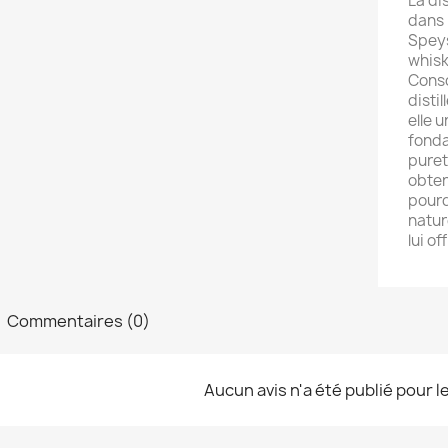
La dis
dans 
Speys
whisk
Consc
disti
elle 
fonda
puret
obten
pourq
nature
lui o
Commentaires (0)
Aucun avis n'a été publié pour 