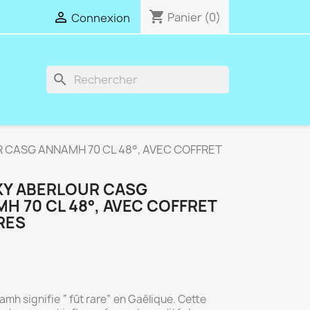
shopping_cart

Panier
(0)
Connexion
search
 CASG ANNAMH 70 CL 48°, AVEC COFFRET
KY ABERLOUR CASG
H 70 CL 48°, AVEC COFFRET
RES
mh signifie “ fût rare” en Gaélique. Cette