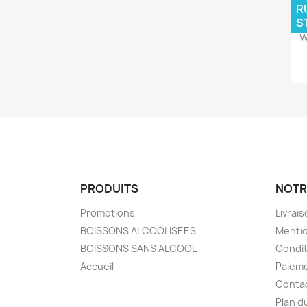
R
S
W
PRODUITS
NOTR
Promotions
Livrai
BOISSONS ALCOOLISEES
Mentio
BOISSONS SANS ALCOOL
Condit
Accueil
Paieme
Conta
Plan d