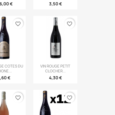
6,00 €
3,50 €
favorite_border
favorite_border
rçu rapide
Aperçu rapide

GE COTES DU
VIN ROUGE PETIT
ONE...
CLOCHER...
,60 €
4,30 €
favorite_border
favorite_border