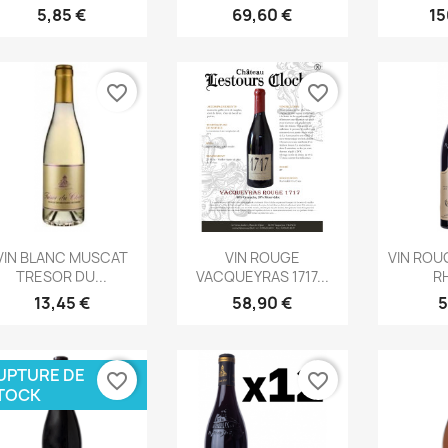
5,85 €
69,60 €
15
favorite_border
favorite_border
Aperçu rapide
Aperçu rapide
Ape



VIN BLANC MUSCAT
VIN ROUGE
VIN ROU
TRESOR DU...
VACQUEYRAS 1717...
RH
13,45 €
58,90 €
5
UPTURE DE
favorite_border
favorite_border
TOCK