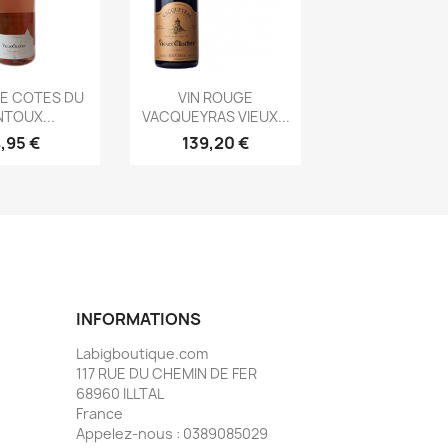
rçu rapide
Aperçu rapide

SE COTES DU
VIN ROUGE
TOUX...
VACQUEYRAS VIEUX...
,95 €
139,20 €
INFORMATIONS
Labigboutique.com
117 RUE DU CHEMIN DE FER
68960 ILLTAL
France
Appelez-nous :
0389085029