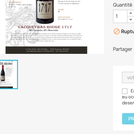
Quantité

Ruptu
Partager
E
eu oc
deser
PR