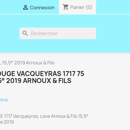
shopping_cart

Panier
(0)
Connexion
search
15,5° 2019 Arnoux & Fils
OUGE VACQUEYRAS 1717 75
5° 2019 ARNOUX & FILS
itre)
 1717 Vacqueyras, cave Arnoux & Fils 15,5°
ée 2019