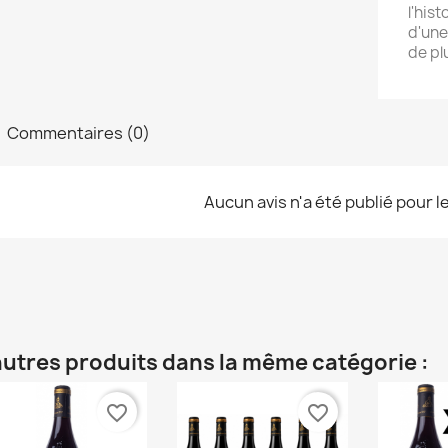
l'his
d'une
de pl
Commentaires (0)
Aucun avis n'a été publié pour 
autres produits dans la même catégorie :
favorite_border
favorite_border