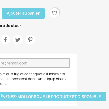
favorite_border
Ajouter au panier
re de stock
nim quis fugiat consequat elit minim nisi
caecat occaecat deserunt aliquip nisi ex
unt.
ÉVENEZ-MOI LORSQUE LE PRODUIT EST DISPONIBLE