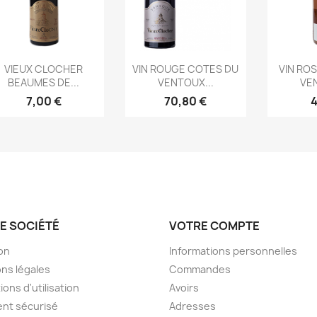
Aperçu rapide
Aperçu rapide
Ape



VIEUX CLOCHER
VIN ROUGE COTES DU
VIN RO
BEAUMES DE...
VENTOUX...
VEN
7,00 €
70,80 €
4
E SOCIÉTÉ
VOTRE COMPTE
son
Informations personnelles
ns légales
Commandes
ions d'utilisation
Avoirs
nt sécurisé
Adresses