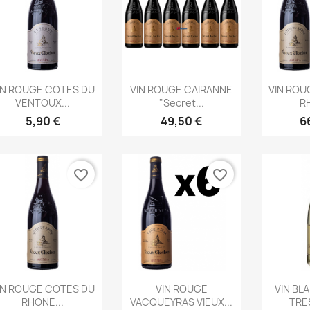
Aperçu rapide
Aperçu rapide
Ape



IN ROUGE COTES DU
VIN ROUGE CAIRANNE
VIN ROU
VENTOUX...
"Secret...
RH
5,90 €
49,50 €
6
favorite_border
favorite_border
Aperçu rapide
Aperçu rapide
Ape



IN ROUGE COTES DU
VIN ROUGE
VIN BL
RHONE...
VACQUEYRAS VIEUX...
TRES