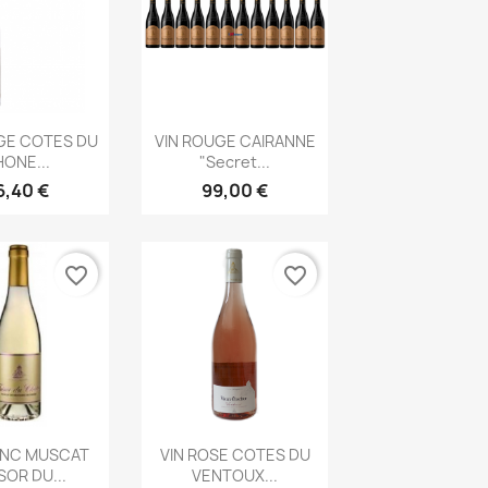
rçu rapide
Aperçu rapide

GE COTES DU
VIN ROUGE CAIRANNE
ONE...
"Secret...
6,40 €
99,00 €
favorite_border
favorite_border
rçu rapide
Aperçu rapide

ANC MUSCAT
VIN ROSE COTES DU
OR DU...
VENTOUX...