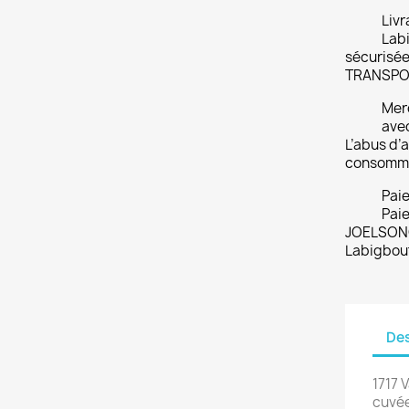
Livr
Labi
sécurisée
TRANSPO
Merc
ave
L’abus d’a
consomme
Pai
Paie
JOELSONO
Labigbou
Des
1717 
cuvée