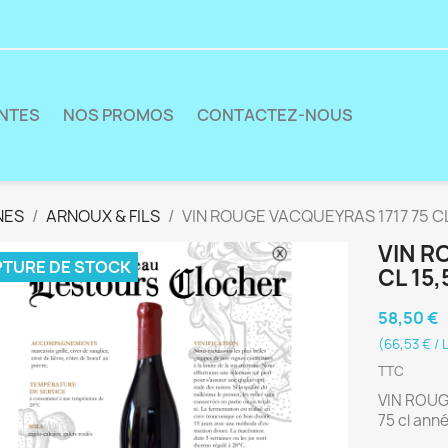
ENTES
NOS PROMOS
CONTACTEZ-NOUS
NES
ARNOUX & FILS
VIN ROUGE VACQUEYRAS 1717 75 CL 
VIN R
TURE DE STOCK
CL 15,
58,50 €
(66,53 € / L
TTC
VIN ROUGE
75 cl ann