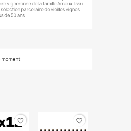
toire vigneronne de la famille Arnoux. Issu
 sélection parcellaire de vieilles vignes
us de 50 ans
le moment.
favorite_border
favorite_border