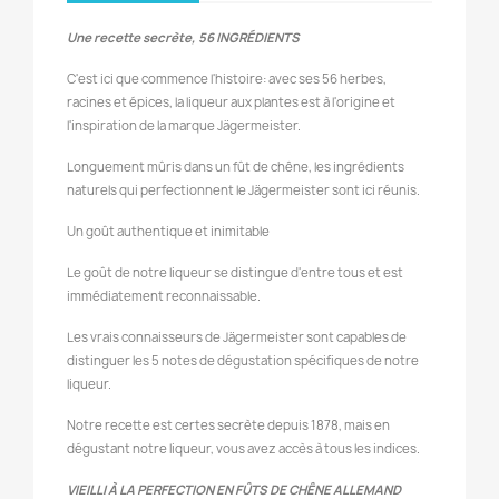
Une recette secrète,
56 INGRÉDIENTS
C'est ici que commence l'histoire: avec ses 56 herbes,
racines et épices, la liqueur aux plantes est à l'origine et
l'inspiration de la marque Jägermeister.
Longuement mûris dans un fût de chêne, les ingrédients
naturels qui perfectionnent le Jägermeister sont ici réunis.
Un goût authentique et inimitable
Le goût de notre liqueur se distingue d'entre tous et est
immédiatement reconnaissable.
Les vrais connaisseurs de Jägermeister sont capables de
distinguer les 5 notes de dégustation spécifiques de notre
liqueur.
Notre recette est certes secrète depuis 1878, mais en
dégustant notre liqueur, vous avez accès à tous les indices.
VIEILLI À LA PERFECTION EN FÛTS DE CHÊNE ALLEMAND