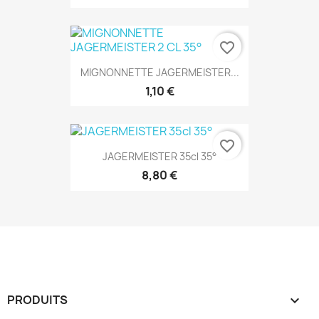
favorite_border
MIGNONNETTE JAGERMEISTER...
1,10 €
favorite_border
JAGERMEISTER 35cl 35°
8,80 €
PRODUITS
