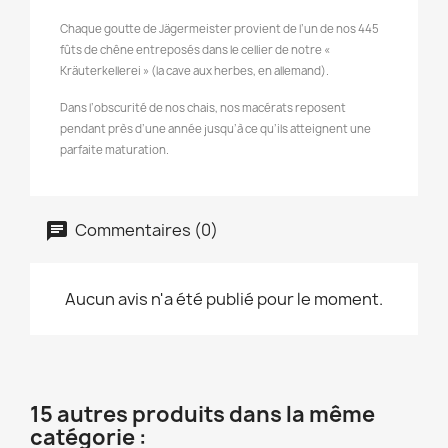
Chaque goutte de Jägermeister provient de l’un de nos 445
fûts de chêne entreposés dans le cellier de notre «
Kräuterkellerei » (la cave aux herbes, en allemand).
Dans l’obscurité de nos chais, nos macérats reposent
pendant près d’une année jusqu’à ce qu’ils atteignent une
parfaite maturation.
Commentaires (0)
Aucun avis n'a été publié pour le moment.
15 autres produits dans la même
catégorie :