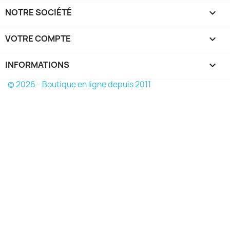
NOTRE SOCIÉTÉ

VOTRE COMPTE

INFORMATIONS
keyboard_arrow_down
© 2026 - Boutique en ligne depuis 2011