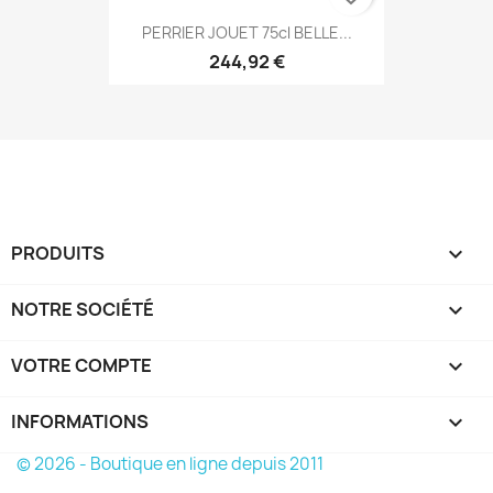
PERRIER JOUET 75cl BELLE...
244,92 €
PRODUITS

NOTRE SOCIÉTÉ

VOTRE COMPTE

INFORMATIONS
keyboard_arrow_down
© 2026 - Boutique en ligne depuis 2011