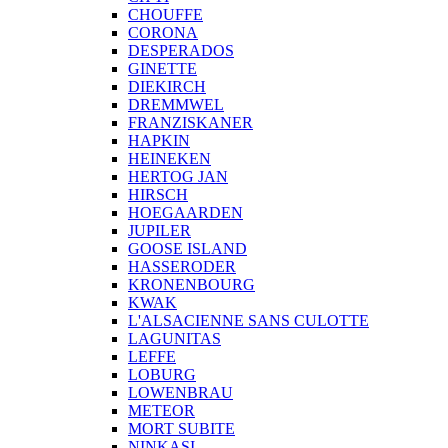
CHOUFFE
CORONA
DESPERADOS
GINETTE
DIEKIRCH
DREMMWEL
FRANZISKANER
HAPKIN
HEINEKEN
HERTOG JAN
HIRSCH
HOEGAARDEN
JUPILER
GOOSE ISLAND
HASSERODER
KRONENBOURG
KWAK
L'ALSACIENNE SANS CULOTTE
LAGUNITAS
LEFFE
LOBURG
LOWENBRAU
METEOR
MORT SUBITE
NINKASI