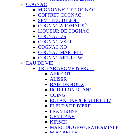
COGNAC
MIGNONNETTE COGNAC
COFFRET COGNAC
SEVE FEU DE JOIE
COGNAC AROMATISÉ
LIQUEUR DE COGNAC
COGNAC VS
COGNAC VSOP
COGNAC XO
COGNAC MARTELL
COGNAC MEUKOW
EAU DE VIE
TRI PAR AROME & FRUIT
ABRICOT
ALISER
BAIE DE HOUX
BOUILLON BLANC
COING
EGLANTINE (GRATTE CUL)
FLEURS DE BIERE
FRAMBOISE
GENTIANE
KIRSCH
MARC DE GEWURZTRAMINER
MIRABELLE