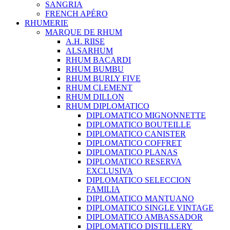
SANGRIA
FRENCH APÉRO
RHUMERIE
MARQUE DE RHUM
A.H. RIISE
ALSARHUM
RHUM BACARDI
RHUM BUMBU
RHUM BURLY FIVE
RHUM CLEMENT
RHUM DILLON
RHUM DIPLOMATICO
DIPLOMATICO MIGNONNETTE
DIPLOMATICO BOUTEILLE
DIPLOMATICO CANISTER
DIPLOMATICO COFFRET
DIPLOMATICO PLANAS
DIPLOMATICO RESERVA
EXCLUSIVA
DIPLOMATICO SELECCION
FAMILIA
DIPLOMATICO MANTUANO
DIPLOMATICO SINGLE VINTAGE
DIPLOMATICO AMBASSADOR
DIPLOMATICO DISTILLERY