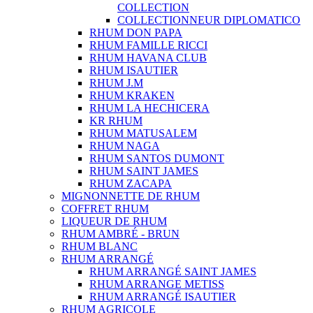
COLLECTION
COLLECTIONNEUR DIPLOMATICO
RHUM DON PAPA
RHUM FAMILLE RICCI
RHUM HAVANA CLUB
RHUM ISAUTIER
RHUM J.M
RHUM KRAKEN
RHUM LA HECHICERA
KR RHUM
RHUM MATUSALEM
RHUM NAGA
RHUM SANTOS DUMONT
RHUM SAINT JAMES
RHUM ZACAPA
MIGNONNETTE DE RHUM
COFFRET RHUM
LIQUEUR DE RHUM
RHUM AMBRÉ - BRUN
RHUM BLANC
RHUM ARRANGÉ
RHUM ARRANGÉ SAINT JAMES
RHUM ARRANGE METISS
RHUM ARRANGÉ ISAUTIER
RHUM AGRICOLE