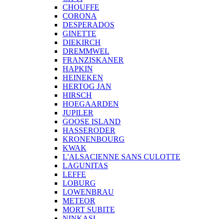
CHOUFFE
CORONA
DESPERADOS
GINETTE
DIEKIRCH
DREMMWEL
FRANZISKANER
HAPKIN
HEINEKEN
HERTOG JAN
HIRSCH
HOEGAARDEN
JUPILER
GOOSE ISLAND
HASSERODER
KRONENBOURG
KWAK
L'ALSACIENNE SANS CULOTTE
LAGUNITAS
LEFFE
LOBURG
LOWENBRAU
METEOR
MORT SUBITE
NINKASI