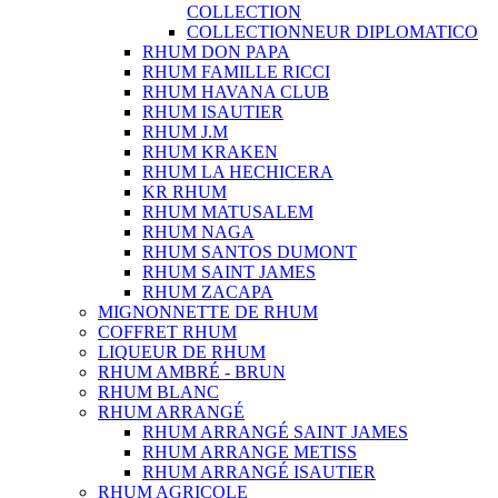
COLLECTION
COLLECTIONNEUR DIPLOMATICO
RHUM DON PAPA
RHUM FAMILLE RICCI
RHUM HAVANA CLUB
RHUM ISAUTIER
RHUM J.M
RHUM KRAKEN
RHUM LA HECHICERA
KR RHUM
RHUM MATUSALEM
RHUM NAGA
RHUM SANTOS DUMONT
RHUM SAINT JAMES
RHUM ZACAPA
MIGNONNETTE DE RHUM
COFFRET RHUM
LIQUEUR DE RHUM
RHUM AMBRÉ - BRUN
RHUM BLANC
RHUM ARRANGÉ
RHUM ARRANGÉ SAINT JAMES
RHUM ARRANGE METISS
RHUM ARRANGÉ ISAUTIER
RHUM AGRICOLE