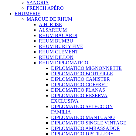
SANGRIA
FRENCH APÉRO
RHUMERIE
MARQUE DE RHUM
A.H. RIISE
ALSARHUM
RHUM BACARDI
RHUM BUMBU
RHUM BURLY FIVE
RHUM CLEMENT
RHUM DILLON
RHUM DIPLOMATICO
DIPLOMATICO MIGNONNETTE
DIPLOMATICO BOUTEILLE
DIPLOMATICO CANISTER
DIPLOMATICO COFFRET
DIPLOMATICO PLANAS
DIPLOMATICO RESERVA
EXCLUSIVA
DIPLOMATICO SELECCION
FAMILIA
DIPLOMATICO MANTUANO
DIPLOMATICO SINGLE VINTAGE
DIPLOMATICO AMBASSADOR
DIPLOMATICO DISTILLERY