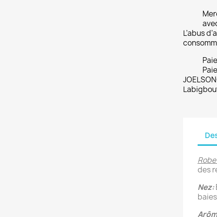
Merc
ave
L’abus d’a
consomme
Pai
Paie
JOELSONO
Labigbou
Des
Robe
des r
Nez:
baies
Arôme