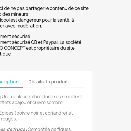
i de ne pas partager le contenu de ce site
c des mineurs
lcool est dangereux pour la santé, à
r avec modération.
ement sécurisé
ment sécurisé CB et Paypal. La société
 CONCEPT est propriétaire du site
tique
cription
Détails du produit
:
Une couleur ambre dorée où se mêlent
eflets acajou et cuivre sombre.
Epices (poivre noir et coriandre) et
 rouges.
s de fruits:
Compotée de figues,