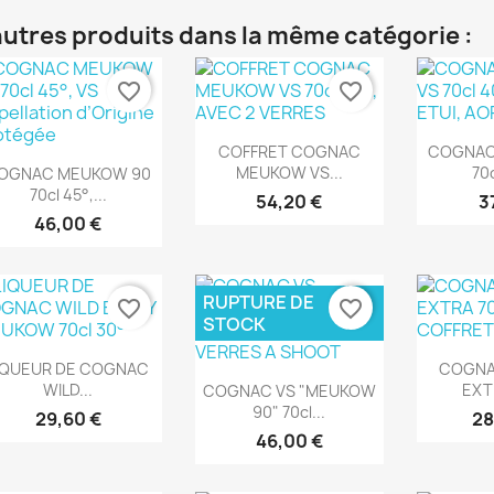
autres produits dans la même catégorie :
favorite_border
favorite_border
Aperçu rapide
Ape


COFFRET COGNAC
COGNAC
Aperçu rapide

MEUKOW VS...
70c
OGNAC MEUKOW 90
70cl 45°,...
54,20 €
3
46,00 €
RUPTURE DE
favorite_border
favorite_border
STOCK
Aperçu rapide
Ape


IQUEUR DE COGNAC
COGN
Aperçu rapide

WILD...
EXTR
COGNAC VS "MEUKOW
90" 70cl...
29,60 €
28
46,00 €