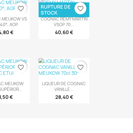
RUPTURE DE
favorite_border
favorite_border
STOCK
rçu rapide
Aperçu rapide

 MEUKOW VS
COGNAC REMY MARTIN
 40°, AOP
VSOP 70...
4,80 €
40,60 €
favorite_border
favorite_border
rçu rapide
Aperçu rapide

AC MEUKOW
LIQUEUR DE COGNAC
UPÉRIOR...
VANILLE...
1,50 €
28,40 €