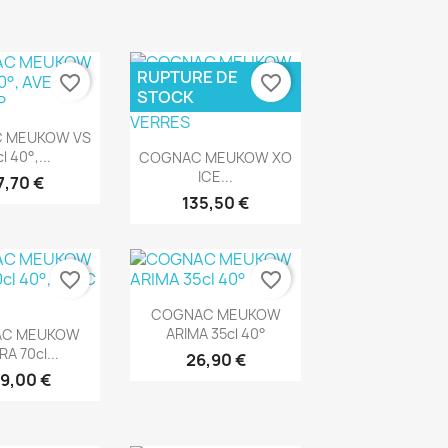
RUPTURE DE
favorite_border
favorite_border
STOCK
rçu rapide
 MEUKOW VS
Aperçu rapide

l 40°,...
COGNAC MEUKOW XO
ICE...
7,70 €
135,50 €
favorite_border
favorite_border
Aperçu rapide

COGNAC MEUKOW
rçu rapide
ARIMA 35cl 40°
AC MEUKOW
A 70cl...
26,90 €
9,00 €