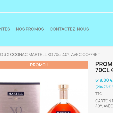
ENTES
NOS PROMOS
CONTACTEZ-NOUS
 3 X COGNAC MARTELL XO 70cl 40°, AVEC COFFRET
PROMO
PROMO !
70CL 
619,00 €
(294,76 € /
TTC
CARTON D
40°, AVE