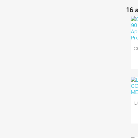
16 
C
L