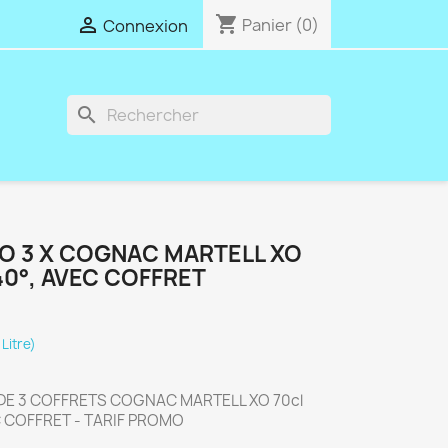
shopping_cart

Panier
(0)
Connexion
search
 3 X COGNAC MARTELL XO
40°, AVEC COFFRET
 Litre)
E 3 COFFRETS COGNAC MARTELL XO 70cl
C COFFRET - TARIF PROMO