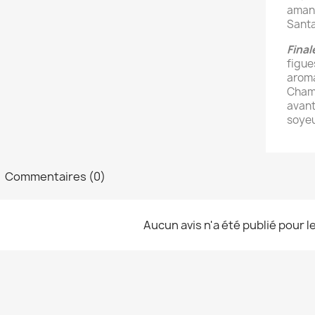
amand
Santa
Final
figues
aroma
Champ
avant
soye
Commentaires (0)
Aucun avis n'a été publié pour 