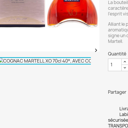
La boutei
caractère
l’esprit v
Alliant le
aromatiq
signe un 
Martell.

Quantité
Partager
Livr
Labi
sécurisée
TRANSPO