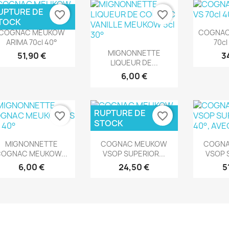
UPTURE DE
favorite_border
favorite_border
TOCK
Aperçu rapide
Ape


COGNAC MEUKOW
COGNAC
ARIMA 70cl 40°
70cl
Aperçu rapide

MIGNONNETTE
51,90 €
3
LIQUEUR DE...
6,00 €
RUPTURE DE
favorite_border
favorite_border
STOCK
Aperçu rapide
Aperçu rapide
Ape



MIGNONNETTE
COGNAC MEUKOW
COGN
COGNAC MEUKOW...
VSOP SUPERIOR...
VSOP S
6,00 €
24,50 €
5