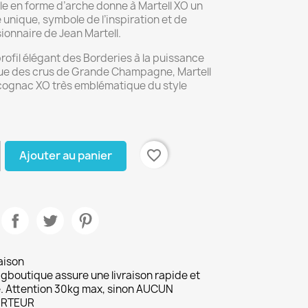
lle en forme d’arche donne à Martell XO un
 unique, symbole de l’inspiration et de
isionnaire de Jean Martell.
 profil élégant des Borderies à la puissance
ue des crus de Grande Champagne, Martell
cognac XO très emblématique du style
favorite_border
Ajouter au panier
aison
gboutique assure une livraison rapide et
. Attention 30kg max, sinon AUCUN
RTEUR