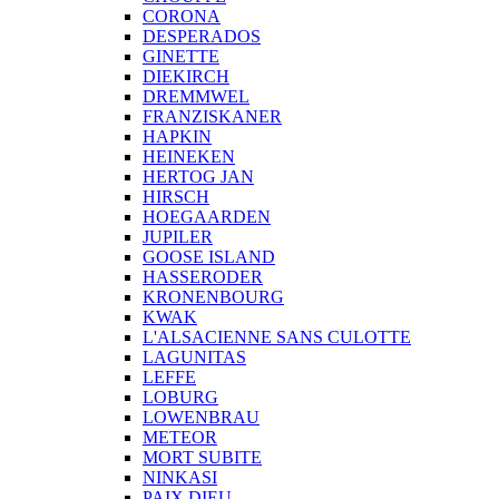
CORONA
DESPERADOS
GINETTE
DIEKIRCH
DREMMWEL
FRANZISKANER
HAPKIN
HEINEKEN
HERTOG JAN
HIRSCH
HOEGAARDEN
JUPILER
GOOSE ISLAND
HASSERODER
KRONENBOURG
KWAK
L'ALSACIENNE SANS CULOTTE
LAGUNITAS
LEFFE
LOBURG
LOWENBRAU
METEOR
MORT SUBITE
NINKASI
PAIX DIEU