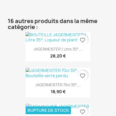
16 autres produits dans la même
catégorie :
favorite_border
JAGERMEISTER 1 Litre 35°,...
28,20 €
favorite_border
JAGERMEISTER 70cl 35°,...
18,90 €
RUPTURE DE STOCK
favorite_border