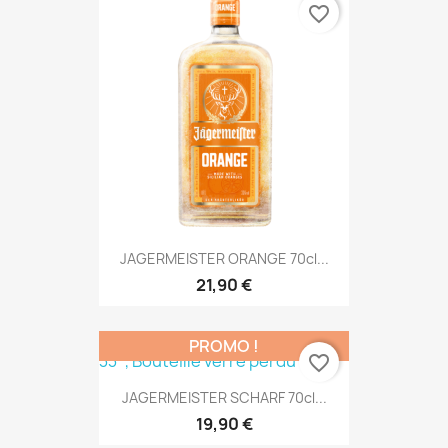
favorite_border
JAGERMEISTER ORANGE 70cl...
21,90 €
PROMO !
favorite_border
JAGERMEISTER SCHARF 70cl...
19,90 €