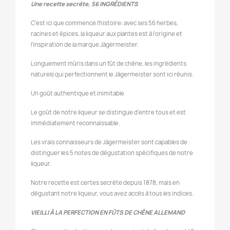
Une recette secrète,
56 INGRÉDIENTS
C'est ici que commence l'histoire: avec ses 56 herbes,
racines et épices, la liqueur aux plantes est à l'origine et
l'inspiration de la marque Jägermeister.
Longuement mûris dans un fût de chêne, les ingrédients
naturels qui perfectionnent le Jägermeister sont ici réunis.
Un goût authentique et inimitable
Le goût de notre liqueur se distingue d'entre tous et est
immédiatement reconnaissable.
Les vrais connaisseurs de Jägermeister sont capables de
distinguer les 5 notes de dégustation spécifiques de notre
liqueur.
Notre recette est certes secrète depuis 1878, mais en
dégustant notre liqueur, vous avez accès à tous les indices.
VIEILLI À LA PERFECTION EN FÛTS DE CHÊNE ALLEMAND