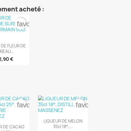
lement acheté :
er
favorite_border
rçu rapide
 DE FLEUR DE
REAU...
2,90 €
er
favorite_border
favorite_border

Aperçu rapide
LIQUEUR DE MELON
rçu rapide
35cl 18°,...
R DE CACAO