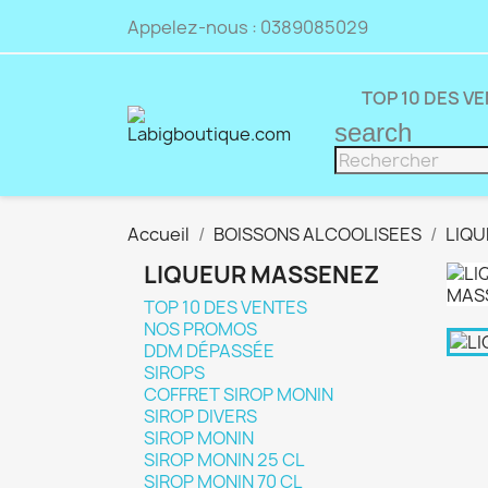
Appelez-nous :
0389085029
TOP 10 DES V
search
Accueil
BOISSONS ALCOOLISEES
LIQ
LIQUEUR MASSENEZ
TOP 10 DES VENTES
NOS PROMOS
DDM DÉPASSÉE
SIROPS
COFFRET SIROP MONIN
SIROP DIVERS
SIROP MONIN
SIROP MONIN 25 CL
SIROP MONIN 70 CL