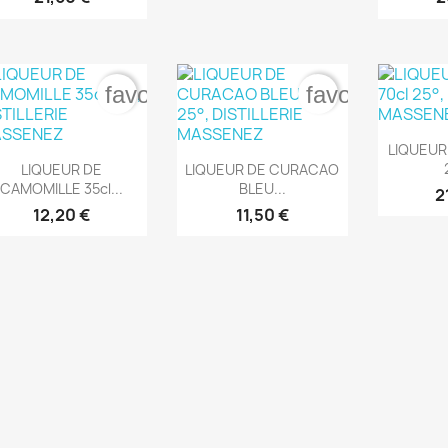
favorite_border
favorite_bord

Ape
LIQUEUR


Aperçu rapide
Aperçu rapide
LIQUEUR DE
LIQUEUR DE CURACAO
CAMOMILLE 35cl...
BLEU...
2
12,20 €
11,50 €