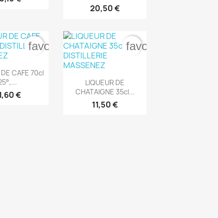
20,50 €
er
favorite_border
favorite_border
rçu rapide
 DE CAFE 70cl

Aperçu rapide
25°,...
LIQUEUR DE
CHATAIGNE 35cl...
1,60 €
11,50 €