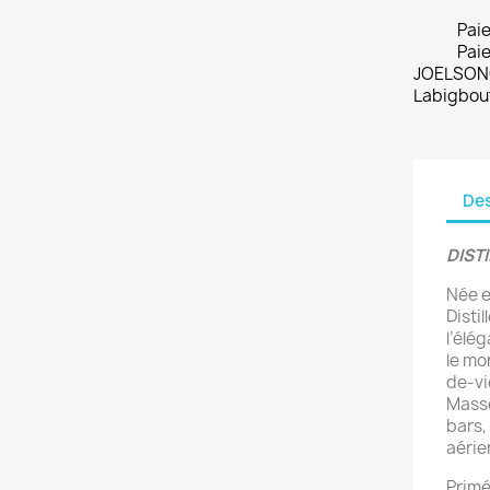
Pai
Paie
JOELSONO
Labigbou
Des
DIST
Née en
Disti
l’élé
le mo
de-vie
Masse
bars,
aérie
Primé