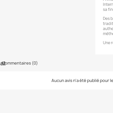
Inter
sa fi
Des b
tradi
authe
métho
Une r
Commentaires (0)
Aucun avis n'a été publié pour 