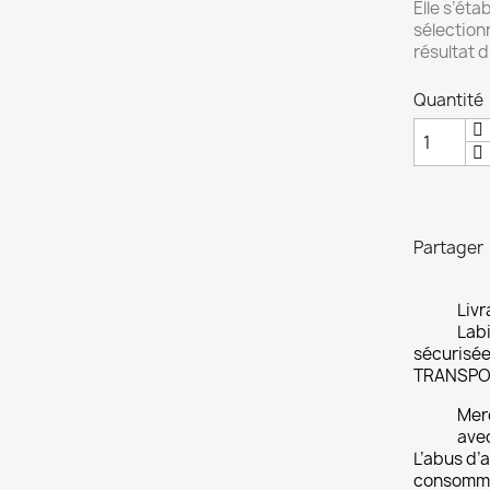
Elle s’ét
sélection
résultat d
Quantité
Partager
Livr
Labi
sécurisée
TRANSPO
Merc
ave
L’abus d’a
consomme