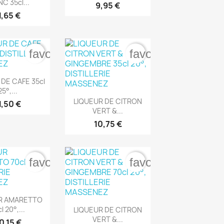
C 35cl...
9,95 €
1,65 €
er
favorite_border
favorite_border
rçu rapide
 DE CAFE 35cl
25°,...

Aperçu rapide
LIQUEUR DE CITRON
1,50 €
VERT &...
10,75 €
er
favorite_border
favorite_border
rçu rapide
R AMARETTO

Aperçu rapide
l 20°,...
LIQUEUR DE CITRON
VERT &...
0,15 €