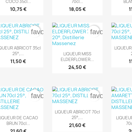
COCO 35cl...
70cl...
BLAN
10,75 €
18,05 €
1
favorite_border
favorite_bord


Aperçu rapide
Ape
IQUEUR ABRICOT 35cl
LIQUEUR

Aperçu rapide
25°,...
LIQUEUR MISS
ELDERFLOWER...
11,50 €
1
24,50 €
favorite_border
favorite_bord

Aperçu rapide
LIQUEUR ABRICOT 70cl


Aperçu rapide
Ape
25°,...
LIQUEUR DE CACAO
LIQUEU
BRUN 70cl...
70c
21,60 €
21,60 €
2