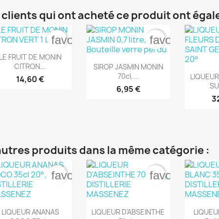
 clients qui ont acheté ce produit ont éga
favorite_border
favorite_bord

Aperçu rapide
LE FRUIT DE MONIN

Aperçu rapide
CITRON...
SIROP JASMIN MONIN

Ape
70cl,...
LIQUEUR
14,60 €
SU
6,95 €
3
autres produits dans la même catégorie :
favorite_border
favorite_bord



Aperçu rapide
Aperçu rapide
Ape
LIQUEUR ANANAS
LIQUEUR D'ABSEINTHE
LIQUEU