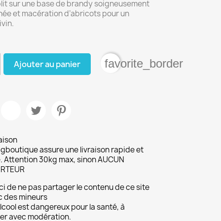
ablit sur une base de brandy soigneusement
née et macération d’abricots pour un
ivin.
favorite_border
Ajouter au panier
aison
gboutique assure une livraison rapide et
. Attention 30kg max, sinon AUCUN
RTEUR
i de ne pas partager le contenu de ce site
c des mineurs
lcool est dangereux pour la santé, à
r avec modération.