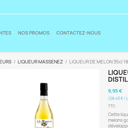
ENTES
NOS PROMOS
CONTACTEZ-NOUS
UEURS
LIQUEUR MASSENEZ
LIQUEUR DE MELON 35cl 18
LIQUE
DISTI
9,95 €
(28,43 € / L
TTC
Cette liq
melons go
développe