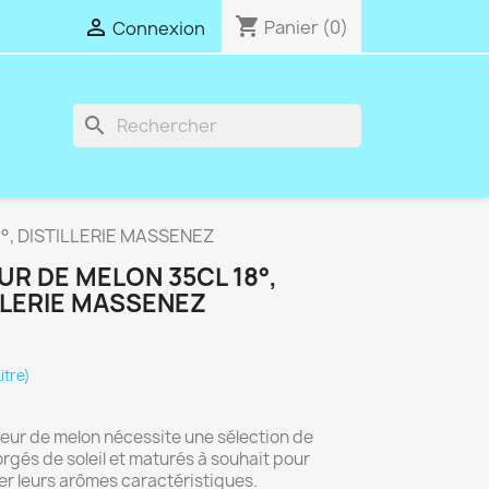
shopping_cart

Panier
(0)
Connexion
search
°, DISTILLERIE MASSENEZ
UR DE MELON 35CL 18°,
LLERIE MASSENEZ
itre)
ueur de melon nécessite une sélection de
rgés de soleil et maturés à souhait pour
r leurs arômes caractéristiques.