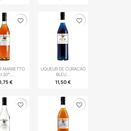
favorite_border
favorite_border
rçu rapide
Aperçu rapide

R AMARETTO
LIQUEUR DE CURACAO
l 20°,...
BLEU...
0,75 €
11,50 €
favorite_border
favorite_border