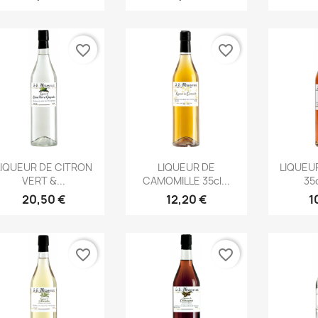
favorite_border
favorite_border
Aperçu rapide
Aperçu rapide
Ape



LIQUEUR DE CITRON
LIQUEUR DE
LIQUEU
VERT &...
CAMOMILLE 35cl...
35c
20,50 €
12,20 €
1
favorite_border
favorite_border