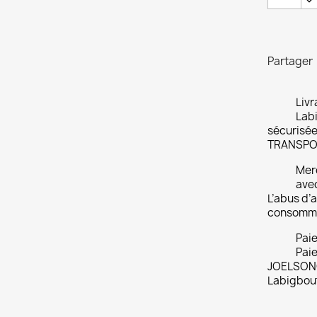
Partager
Livr
Labi
sécurisée
TRANSPO
Merc
ave
L’abus d’a
consomme
Pai
Paie
JOELSONO
Labigbou