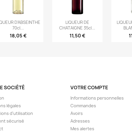
Aperçu rapide
Aperçu rapide
Ape



IQUEUR D'ABSEINTHE
LIQUEUR DE
LIQUEU
70cl...
CHATAIGNE 35cl...
BLAN
18,05 €
11,50 €
1
E SOCIÉTÉ
VOTRE COMPTE
son
Informations personnelles
ns légales
Commandes
ions d'utilisation
Avoirs
nt sécurisé
Adresses
ct
Mes alertes