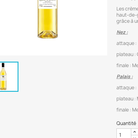
Les crème
haut-de-g
grâce à u
Nez :
attaque :
plateau :
finale : M
Palais :
attaque :
plateau :
finale : M
Quantité