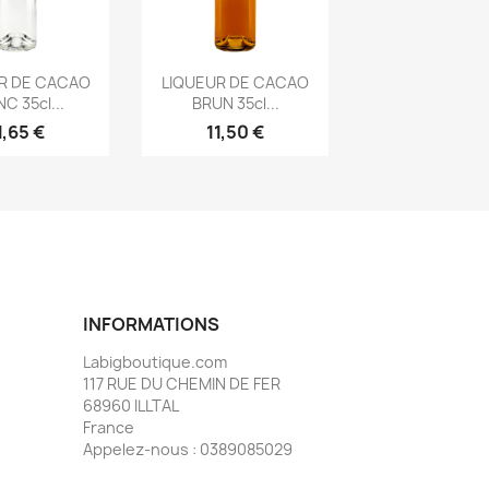
rçu rapide
Aperçu rapide

R DE CACAO
LIQUEUR DE CACAO
C 35cl...
BRUN 35cl...
1,65 €
11,50 €
INFORMATIONS
Labigboutique.com
117 RUE DU CHEMIN DE FER
68960 ILLTAL
France
Appelez-nous :
0389085029