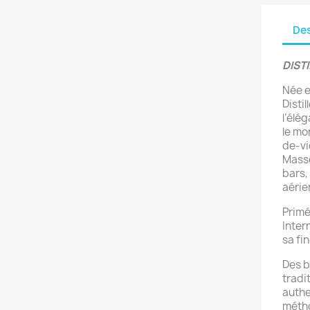
Des
DIST
Née en
Disti
l’élé
le mo
de-vie
Masse
bars,
aérie
Primé
Inter
sa fi
Des b
tradi
authe
métho