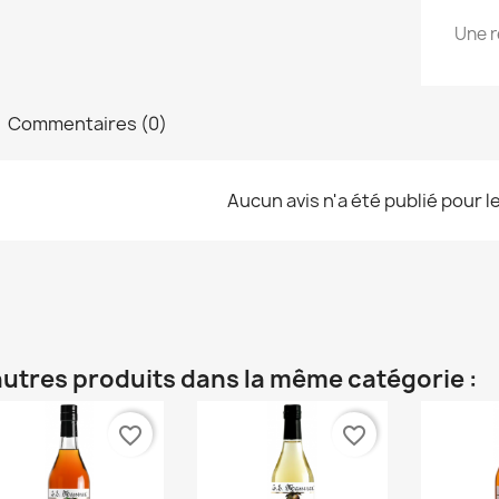
Une r
Commentaires (0)
Aucun avis n'a été publié pour 
autres produits dans la même catégorie :
favorite_border
favorite_border