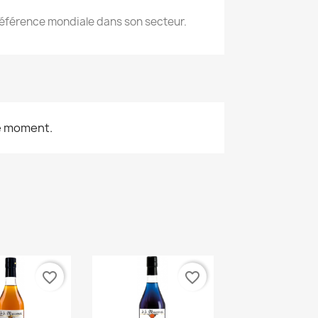
éférence mondiale dans son secteur.
le moment.
favorite_border
favorite_border