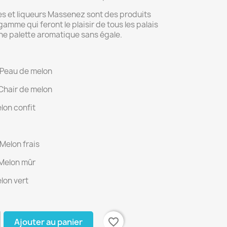
s et liqueurs Massenez sont des produits
amme qui feront le plaisir de tous les palais
ne palette aromatique sans égale.
 Peau de melon
 Chair de melon
elon confit
 Melon frais
 Melon mûr
elon vert
favorite_border
Ajouter au panier