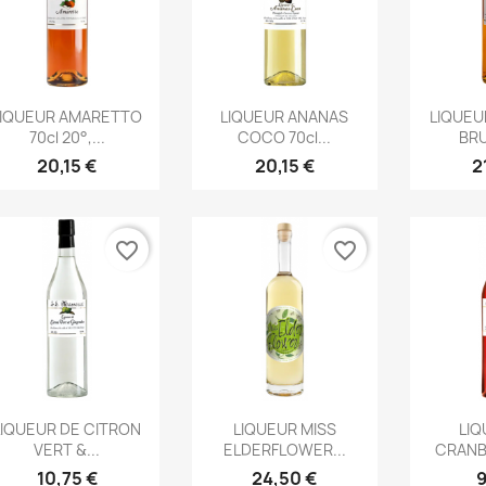
Aperçu rapide
Aperçu rapide
Ape



LIQUEUR AMARETTO
LIQUEUR ANANAS
LIQUEU
70cl 20°,...
COCO 70cl...
BRU
20,15 €
20,15 €
2
favorite_border
favorite_border
Aperçu rapide
Aperçu rapide
Ape



LIQUEUR DE CITRON
LIQUEUR MISS
LIQ
VERT &...
ELDERFLOWER...
CRANBE
10,75 €
24,50 €
9