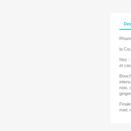
Des
Rhum 
la Cou
Nez : 
et car
Bouche
intens
noix, 
ginge
Finale
miel,