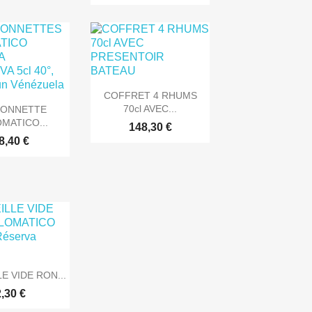

Aperçu rapide
COFFRET 4 RHUMS
rçu rapide
70cl AVEC...
NONNETTE
MATICO...
148,30 €
8,40 €
rçu rapide
E VIDE RON...
2,30 €