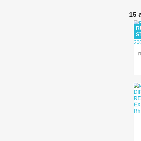
15 
R
S
R