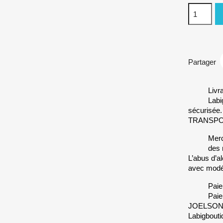
Partager
Livr
Labi
sécurisée
TRANSP
Merc
des 
L’abus d’a
avec modé
Paie
Paie
JOELSONO 
Labigbouti