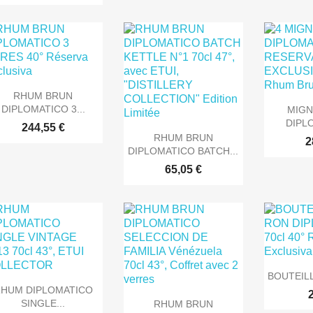

Aperçu rapide
RHUM BRUN

Ape
DIPLOMATICO 3...
MIG
DIPLO
244,55 €

Aperçu rapide
RHUM BRUN
2
DIPLOMATICO BATCH...
65,05 €

Ape
BOUTEILL

Aperçu rapide
HUM DIPLOMATICO

Aperçu rapide
SINGLE...
RHUM BRUN