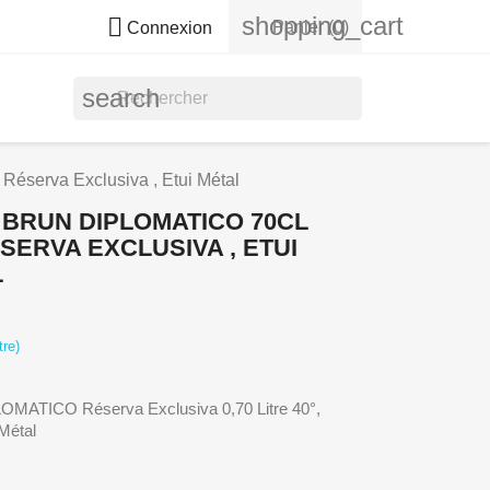
shopping_cart

Panier
(0)
Connexion
search
erva Exclusiva , Etui Métal
BRUN DIPLOMATICO 70CL
ÉSERVA EXCLUSIVA , ETUI
L
tre)
MATICO Réserva Exclusiva 0,70 Litre 40°,
Métal