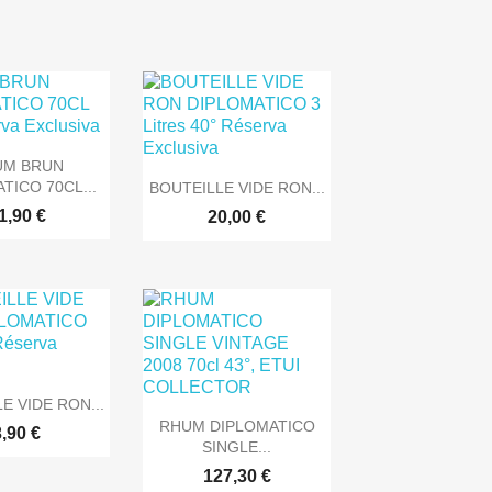
rçu rapide
UM BRUN

Aperçu rapide
TICO 70CL...
BOUTEILLE VIDE RON...
1,90 €
20,00 €
rçu rapide
E VIDE RON...

Aperçu rapide
RHUM DIPLOMATICO
3,90 €
SINGLE...
127,30 €