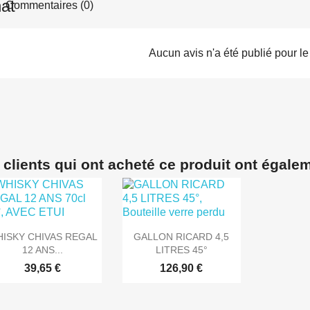
Commentaires (0)
Aucun avis n'a été publié pour l
 clients qui ont acheté ce produit ont égale


Aperçu rapide
Aperçu rapide
ISKY CHIVAS REGAL
GALLON RICARD 4,5
12 ANS...
LITRES 45°
39,65 €
126,90 €