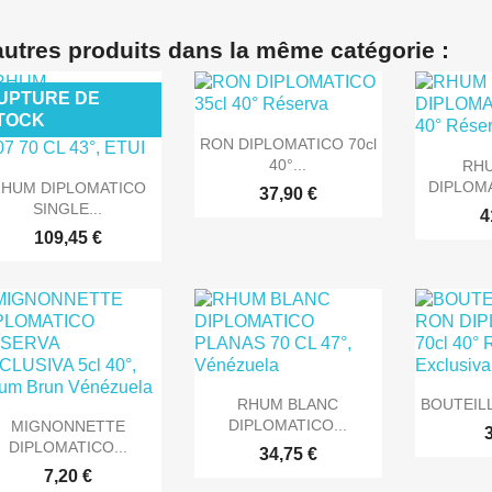
autres produits dans la même catégorie :
UPTURE DE
TOCK

Aperçu rapide
RON DIPLOMATICO 70cl

Ape
40°...
RH

Aperçu rapide
DIPLOMA
HUM DIPLOMATICO
37,90 €
SINGLE...
4
109,45 €


Aperçu rapide
Ape
RHUM BLANC
BOUTEILL

Aperçu rapide
DIPLOMATICO...
MIGNONNETTE
DIPLOMATICO...
34,75 €
7,20 €