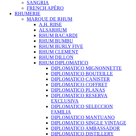
SANGRIA
FRENCH APÉRO
RHUMERIE
MARQUE DE RHUM
A.H. RIISE
ALSARHUM
RHUM BACARDI
RHUM BUMBU
RHUM BURLY FIVE
RHUM CLEMENT
RHUM DILLON
RHUM DIPLOMATICO
DIPLOMATICO MIGNONNETTE
DIPLOMATICO BOUTEILLE
DIPLOMATICO CANISTER
DIPLOMATICO COFFRET
DIPLOMATICO PLANAS
DIPLOMATICO RESERVA
EXCLUSIVA
DIPLOMATICO SELECCION
FAMILIA
DIPLOMATICO MANTUANO
DIPLOMATICO SINGLE VINTAGE
DIPLOMATICO AMBASSADOR
DIPLOMATICO DISTILLERY