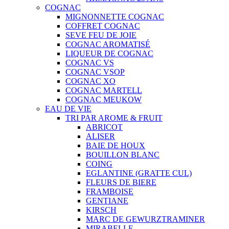
COGNAC
MIGNONNETTE COGNAC
COFFRET COGNAC
SEVE FEU DE JOIE
COGNAC AROMATISÉ
LIQUEUR DE COGNAC
COGNAC VS
COGNAC VSOP
COGNAC XO
COGNAC MARTELL
COGNAC MEUKOW
EAU DE VIE
TRI PAR AROME & FRUIT
ABRICOT
ALISER
BAIE DE HOUX
BOUILLON BLANC
COING
EGLANTINE (GRATTE CUL)
FLEURS DE BIERE
FRAMBOISE
GENTIANE
KIRSCH
MARC DE GEWURZTRAMINER
MIRABELLE