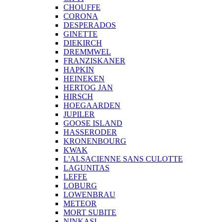
CHOUFFE
CORONA
DESPERADOS
GINETTE
DIEKIRCH
DREMMWEL
FRANZISKANER
HAPKIN
HEINEKEN
HERTOG JAN
HIRSCH
HOEGAARDEN
JUPILER
GOOSE ISLAND
HASSERODER
KRONENBOURG
KWAK
L'ALSACIENNE SANS CULOTTE
LAGUNITAS
LEFFE
LOBURG
LOWENBRAU
METEOR
MORT SUBITE
NINKASI