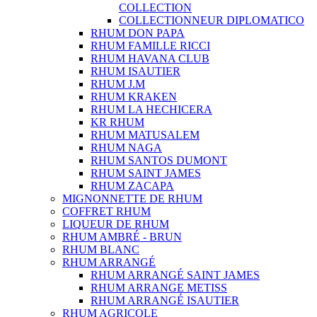
COLLECTION
COLLECTIONNEUR DIPLOMATICO
RHUM DON PAPA
RHUM FAMILLE RICCI
RHUM HAVANA CLUB
RHUM ISAUTIER
RHUM J.M
RHUM KRAKEN
RHUM LA HECHICERA
KR RHUM
RHUM MATUSALEM
RHUM NAGA
RHUM SANTOS DUMONT
RHUM SAINT JAMES
RHUM ZACAPA
MIGNONNETTE DE RHUM
COFFRET RHUM
LIQUEUR DE RHUM
RHUM AMBRÉ - BRUN
RHUM BLANC
RHUM ARRANGÉ
RHUM ARRANGÉ SAINT JAMES
RHUM ARRANGE METISS
RHUM ARRANGÉ ISAUTIER
RHUM AGRICOLE