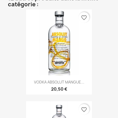
catégorie :
favorite_border
VODKA ABSOLUT MANGUE...
20,50 €
favorite_border