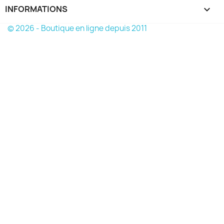
INFORMATIONS
keyboard_arrow_down
© 2026 - Boutique en ligne depuis 2011