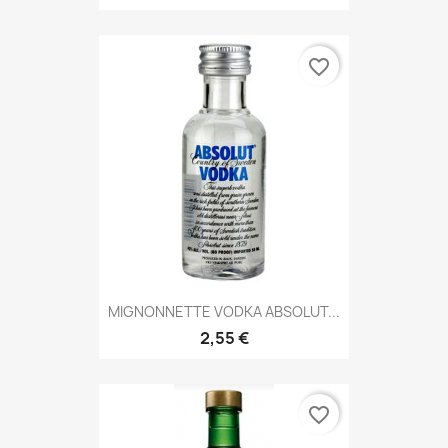
favorite_border
MIGNONNETTE VODKA ABSOLUT...
2,55 €
favorite_border