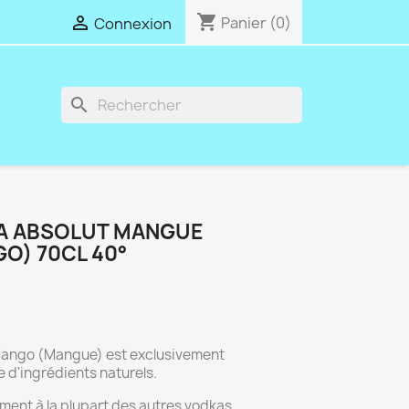
shopping_cart

Panier
(0)
Connexion
search
A ABSOLUT MANGUE
O) 70CL 40°
Mango (Mangue) est exclusivement
d'ingrédients naturels.
ment à la plupart des autres vodkas