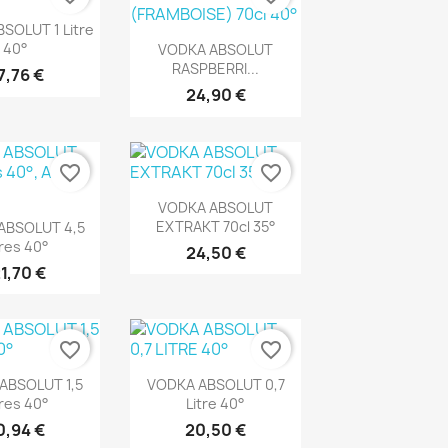
rçu rapide
SOLUT 1 Litre
Aperçu rapide

40°
VODKA ABSOLUT
RASPBERRI...
7,76 €
24,90 €
favorite_border
favorite_border
Aperçu rapide

VODKA ABSOLUT
rçu rapide
EXTRAKT 70cl 35°
ABSOLUT 4,5
tres 40°
24,50 €
1,70 €
favorite_border
favorite_border
rçu rapide
Aperçu rapide

ABSOLUT 1,5
VODKA ABSOLUT 0,7
tres 40°
Litre 40°
0,94 €
20,50 €