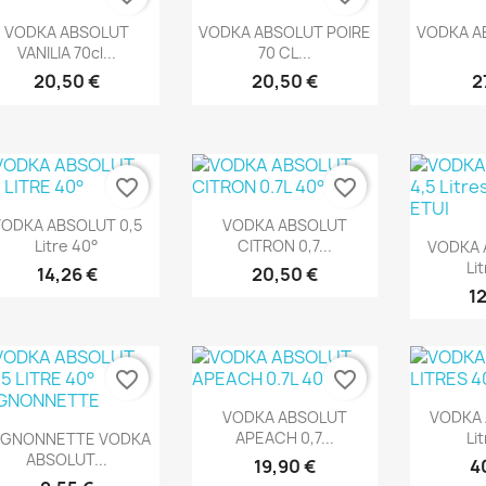
Aperçu rapide
Aperçu rapide
Ape



VODKA ABSOLUT
VODKA ABSOLUT POIRE
VODKA AB
VANILIA 70cl...
70 CL...
20,50 €
20,50 €
2
favorite_border
favorite_border
Aperçu rapide
Aperçu rapide


VODKA ABSOLUT 0,5
VODKA ABSOLUT
Ape

Litre 40°
CITRON 0,7...
VODKA 
Li
14,26 €
20,50 €
12
favorite_border
favorite_border
Aperçu rapide
Ape


VODKA ABSOLUT
VODKA 
Aperçu rapide

APEACH 0,7...
Li
IGNONNETTE VODKA
ABSOLUT...
19,90 €
4