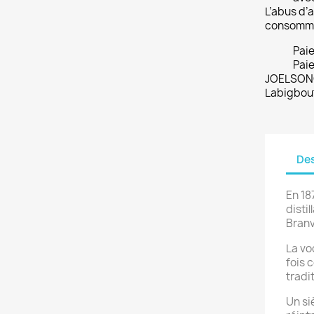
L’abus d’a
consomme
Pai
Paie
JOELSONO
Labigbou
Des
En 18
disti
Branv
La vo
fois c
tradi
Un si