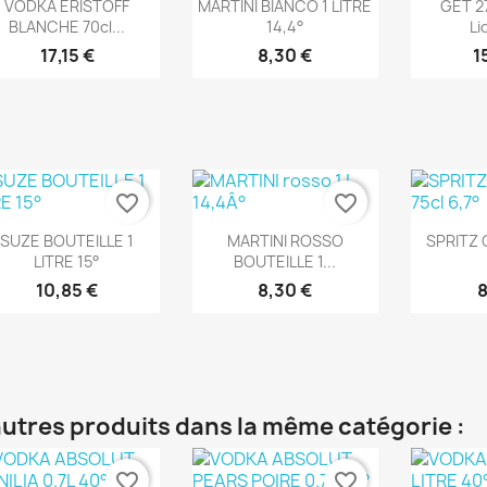
Aperçu rapide
Aperçu rapide
Ape



VODKA ERISTOFF
MARTINI BIANCO 1 LITRE
GET 27
BLANCHE 70cl...
14,4°
Li
17,15 €
8,30 €
1
favorite_border
favorite_border
Aperçu rapide
Aperçu rapide
Ape



SUZE BOUTEILLE 1
MARTINI ROSSO
SPRITZ 
LITRE 15°
BOUTEILLE 1...
10,85 €
8,30 €
8
autres produits dans la même catégorie :
favorite_border
favorite_border