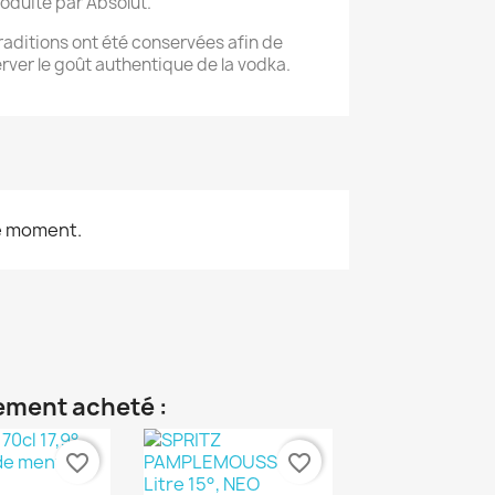
roduite par Absolut.
raditions ont été conservées afin de
rver le goût authentique de la vodka.
le moment.
lement acheté :
favorite_border
favorite_border