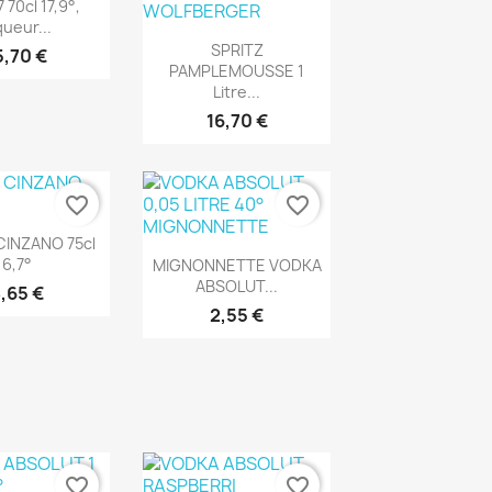
rçu rapide
 70cl 17,9°,
queur...
Aperçu rapide

SPRITZ
5,70 €
PAMPLEMOUSSE 1
Litre...
16,70 €
favorite_border
favorite_border
rçu rapide
CINZANO 75cl
Aperçu rapide

6,7°
MIGNONNETTE VODKA
ABSOLUT...
,65 €
2,55 €
favorite_border
favorite_border