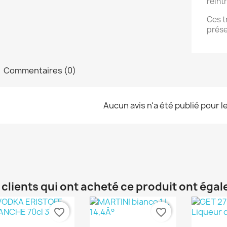
réint
Ces t
prése
Commentaires (0)
Aucun avis n'a été publié pour 
 clients qui ont acheté ce produit ont éga
favorite_border
favorite_border