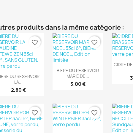
utres produits dans la même catégorie :
favorite_border
favorite_border
Ape

CIDRE DE
Aperçu rapide

BIERE DU RESERVOIR
Aperçu rapide

MARIE DE...
IERE DU RESERVOIR
3
LA...
3,00 €
2,80 €
favorite_border
favorite_border