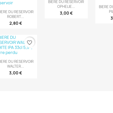
Aperçu rapide

BIERE DU RESERVOIR
Ape

OPHELIE...
BIERE D
Aperçu rapide

PI
IERE DU RESERVOIR
3,00 €
ROBERT...
3
2,80 €
favorite_border
Aperçu rapide

IERE DU RESERVOIR
WALTER...
3,00 €