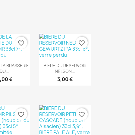
favorite_border
favorite_border
rçu rapide
Aperçu rapide

 LA BRASSERIE
BIERE DU RESERVOIR
DU...
NELSON...
,00 €
3,00 €
favorite_border
favorite_border