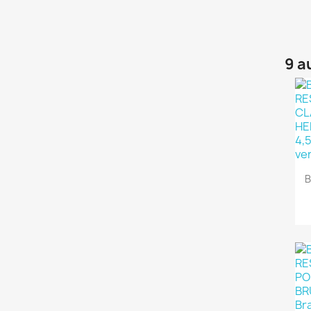
9 a
B