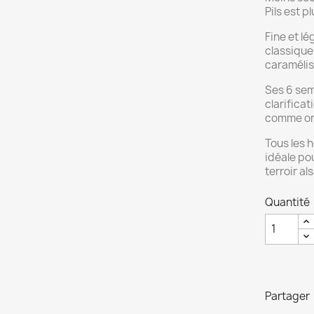
Pils est p
Fine et lé
classique 
caramélis
Ses 6 sem
clarificat
comme on 
Tous les h
idéale po
terroir al
Quantité
Partager