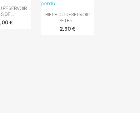
rçu rapide
U RESERVOIR
Aperçu rapide

LS DE...
BIERE DU RESERVOIR
PETER...
,00 €
2,90 €