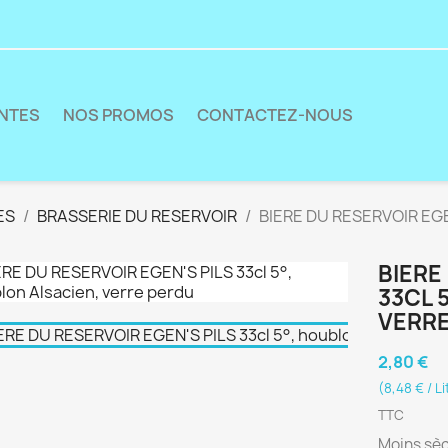
ENTES
NOS PROMOS
CONTACTEZ-NOUS
ES
BRASSERIE DU RESERVOIR
BIERE DU RESERVOIR EGEN
BIERE
33CL 
VERR
2,80 €
(8,48 € / Li
TTC
Moins sèc