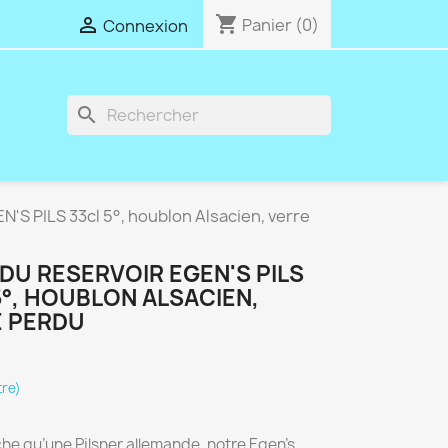
shopping_cart

Panier
(0)
Connexion
search
'S PILS 33cl 5°, houblon Alsacien, verre
 DU RESERVOIR EGEN'S PILS
5°, HOUBLON ALSACIEN,
E PERDU
tre)
he qu’une Pilsner allemande, notre Egen’s