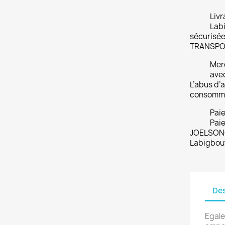
Livr
Labi
sécurisée
TRANSPO
Merc
ave
L’abus d’a
consomme
Pai
Paie
JOELSONO
Labigbou
Des
Egale