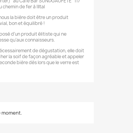
ter) "au Café Bar SUNDGAUFETE" 117
 chemin de fer à Illtal
nous la bière doit être un produit
ial, bon et équilibré !
pposé d’un produit élitiste qui ne
esse qu’aux connaisseurs.
écessairement de dégustation, elle doit
her la soif de façon agréable et appeler
econde bière dès lors que le verre est
le moment.