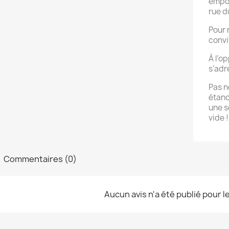
empor
rue du
Pour 
conviv
À l’o
s’adr
Pas n
étanc
une s
vide !
Commentaires (0)
Aucun avis n'a été publié pour 