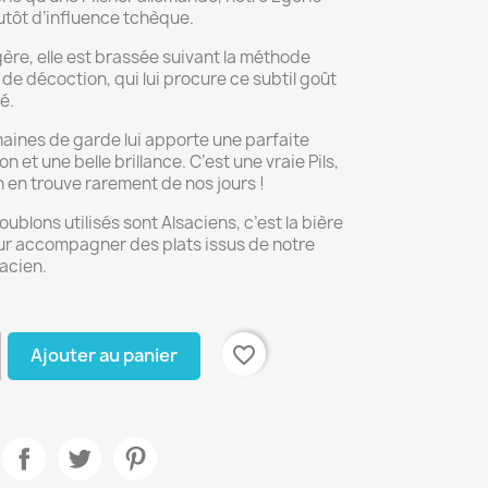
lutôt d’influence tchèque.
gère, elle est brassée suivant la méthode
de décoction, qui lui procure ce subtil goût
é.
aines de garde lui apporte une parfaite
ion et une belle brillance. C’est une vraie Pils,
en trouve rarement de nos jours !
oublons utilisés sont Alsaciens, c’est la bière
ur accompagner des plats issus de notre
sacien.
favorite_border
Ajouter au panier