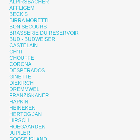
ALPIRSBACHER
AFFLIGEM
BECK'S
BIRRA MORETTI
BON SECOURS
BRASSERIE DU RESERVOIR
BUD - BUDWEISER
CASTELAIN
CH'TI
CHOUFFE
CORONA
DESPERADOS
GINETTE
DIEKIRCH
DREMMWEL
FRANZISKANER
HAPKIN
HEINEKEN
HERTOG JAN
HIRSCH
HOEGAARDEN
JUPILER
GOOSE ISLAND