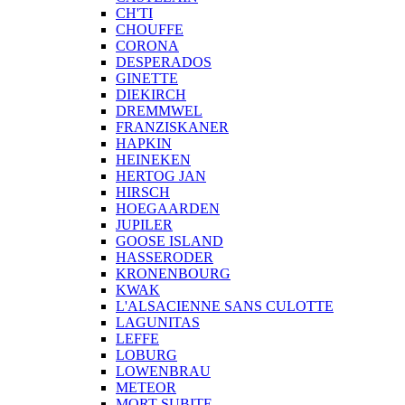
CH'TI
CHOUFFE
CORONA
DESPERADOS
GINETTE
DIEKIRCH
DREMMWEL
FRANZISKANER
HAPKIN
HEINEKEN
HERTOG JAN
HIRSCH
HOEGAARDEN
JUPILER
GOOSE ISLAND
HASSERODER
KRONENBOURG
KWAK
L'ALSACIENNE SANS CULOTTE
LAGUNITAS
LEFFE
LOBURG
LOWENBRAU
METEOR
MORT SUBITE