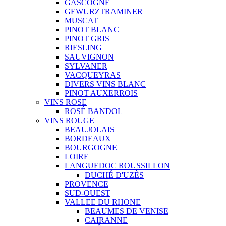
GASCOGNE
GEWURZTRAMINER
MUSCAT
PINOT BLANC
PINOT GRIS
RIESLING
SAUVIGNON
SYLVANER
VACQUEYRAS
DIVERS VINS BLANC
PINOT AUXERROIS
VINS ROSE
ROSÉ BANDOL
VINS ROUGE
BEAUJOLAIS
BORDEAUX
BOURGOGNE
LOIRE
LANGUEDOC ROUSSILLON
DUCHÉ D'UZÈS
PROVENCE
SUD-OUEST
VALLEE DU RHONE
BEAUMES DE VENISE
CAIRANNE