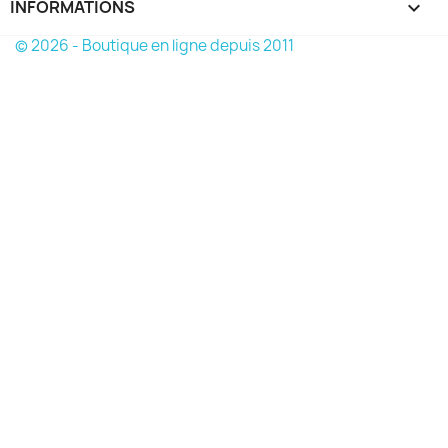
INFORMATIONS
keyboard_arrow_down
© 2026 - Boutique en ligne depuis 2011